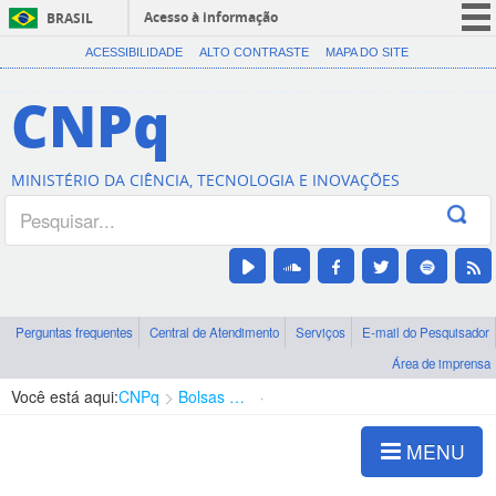
Acesso à informação
BRASIL
CORONAVÍRUS (COVID-19)
ACESSIBILIDADE
ALTO CONTRASTE
MAPA DO SITE
Participe
CNPq
Serviços
Legislação
MINISTÉRIO DA CIÊNCIA, TECNOLOGIA E INOVAÇÕES
Canais
Perguntas frequentes
Central de Atendimento
Serviços
E-mail do Pesquisador
Área de imprensa
Você está aqui:
CNPq
Bolsas e Auxílios Vigentes
Projetos de Pesquisa
MENU