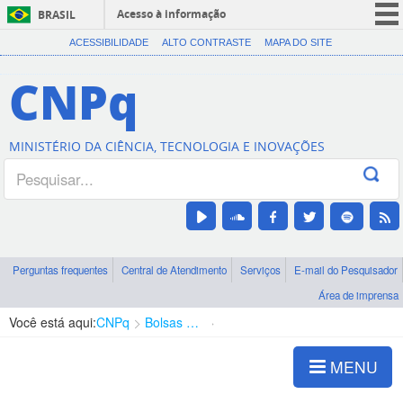
Acesso à informação
BRASIL
CORONAVÍRUS (COVID-19)
ACESSIBILIDADE
ALTO CONTRASTE
MAPA DO SITE
Participe
CNPq
Serviços
Legislação
MINISTÉRIO DA CIÊNCIA, TECNOLOGIA E INOVAÇÕES
Canais
Perguntas frequentes
Central de Atendimento
Serviços
E-mail do Pesquisador
Área de imprensa
Você está aqui:
CNPq
Bolsas e Auxílios Vigentes
Projetos de Pesquisa
MENU