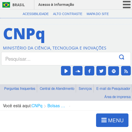
Acesso à informação
BRASIL
CORONAVÍRUS (COVID-19)
ACESSIBILIDADE
ALTO CONTRASTE
MAPA DO SITE
Participe
CNPq
Serviços
Legislação
MINISTÉRIO DA CIÊNCIA, TECNOLOGIA E INOVAÇÕES
Canais
Perguntas frequentes
Central de Atendimento
Serviços
E-mail do Pesquisador
Área de imprensa
Você está aqui:
CNPq
Bolsas e Auxílios Vigentes
Projetos de Pesquisa
MENU