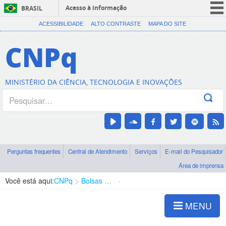
Acesso à informação
BRASIL
CORONAVÍRUS (COVID-19)
ACESSIBILIDADE
ALTO CONTRASTE
MAPA DO SITE
Participe
CNPq
Serviços
Legislação
MINISTÉRIO DA CIÊNCIA, TECNOLOGIA E INOVAÇÕES
Canais
Perguntas frequentes
Central de Atendimento
Serviços
E-mail do Pesquisador
Área de imprensa
Você está aqui:
CNPq
Bolsas e Auxílios Vigentes
Projetos de Pesquisa
MENU