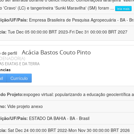
ro 'Cravo' (LC) e tangerineira 'Sunki Maravilha' (SM) foram
...
leia mais
uição/UF/País:
Empresa Brasileira de Pesquisa Agropecuária - BA - Bra
cia:
Tue Dec 05 00:00:00 BRT 2023-Fri Dec 31 00:00:00 BRT 2027
Acácia Bastos Couto Pinto
DENADOR(A)
AS EXATAS E DA TERRA
ncias
il
Currículo
 do Projeto:
expogeo virtual: popularizando a educação geocientífica a
mo:
Vide projeto anexo
uição/UF/País:
ESTADO DA BAHIA - BA - Brasil
cia:
Sat Dec 24 00:00:00 BRT 2022-Mon Nov 30 00:00:00 BRT 2026