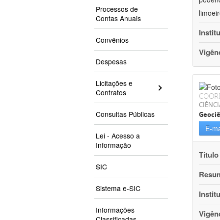
Processos de
limoei
Contas Anuais
Instit
Convênios
Vigên
Despesas
Licitações e
Contratos
COOR
CIÊNCI
Consultas Públicas
Geociê
E-ma
Lei - Acesso a
Informação
Título
SIC
Resu
Sistema e-SIC
Instit
Informações
Vigên
Classificadas