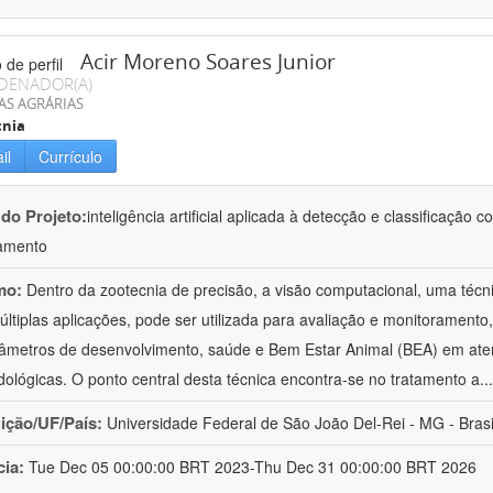
Acir Moreno Soares Junior
DENADOR(A)
AS AGRÁRIAS
cnia
il
Currículo
 do Projeto:
inteligência artificial aplicada à detecção e classificaçã
amento
mo:
Dentro da zootecnia de precisão, a visão computacional, uma técni
ltiplas aplicações, pode ser utilizada para avaliação e monitoramento, 
âmetros de desenvolvimento, saúde e Bem Estar Animal (BEA) em ate
ológicas. O ponto central desta técnica encontra-se no tratamento a
..
uição/UF/País:
Universidade Federal de São João Del-Rei - MG - Brasi
cia:
Tue Dec 05 00:00:00 BRT 2023-Thu Dec 31 00:00:00 BRT 2026