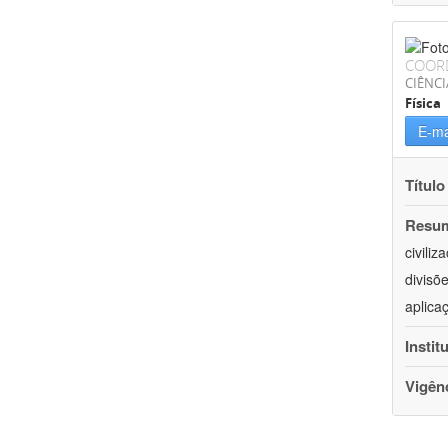
COOR
CIÊNCI
Física
E-ma
Título
Resu
civili
divisõ
aplica
Instit
Vigên