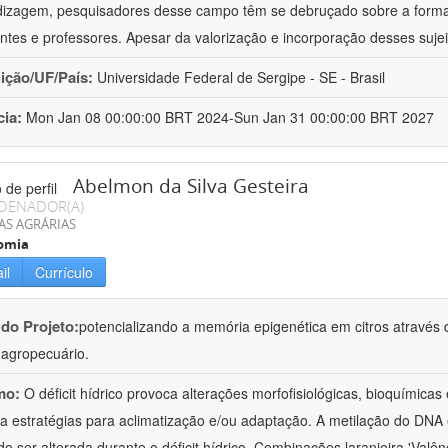
izagem, pesquisadores desse campo têm se debruçado sobre a formaç
ntes e professores. Apesar da valorização e incorporação desses sujei
uição/UF/País:
Universidade Federal de Sergipe - SE - Brasil
cia:
Mon Jan 08 00:00:00 BRT 2024-Sun Jan 31 00:00:00 BRT 2027
Abelmon da Silva Gesteira
DENADOR(A)
AS AGRÁRIAS
omia
il
Currículo
 do Projeto:
potencializando a memória epigenética em citros através d
o agropecuário.
mo:
O déficit hídrico provoca alterações morfofisiológicas, bioquímica
 a estratégias para aclimatização e/ou adaptação. A metilação do DNA 
o ser alterada durante o déficit hídrico. Combinações laranjeira 'Valên