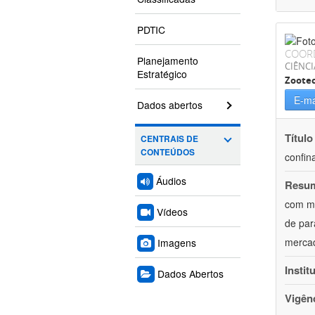
PDTIC
COOR
Planejamento
CIÊNCI
Estratégico
Zoote
E-ma
Dados abertos
Título
CENTRAIS DE
CONTEÚDOS
confin
Áudios
Resu
com mú
Vídeos
de par
mercad
Imagens
Instit
Dados Abertos
Vigên