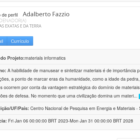
Adalberto Fazzio
DENADOR(A)
AS EXATAS E DA TERRA
il
Currículo
 do Projeto:
materials informatics
mo:
A habilidade de manusear e sintetizar materiais é de importância 
zações, a ponto de marcar eras da humanidade, como a idade da pedra, 
es ocorrem por conta da vantagem estratégica do domínio de materiais,
ções de defesa. No momento que uma civilização domina um materi
...
uição/UF/País:
Centro Nacional de Pesquisa em Energia e Materiais - S
cia:
Fri Jan 06 00:00:00 BRT 2023-Mon Jan 31 00:00:00 BRT 2028