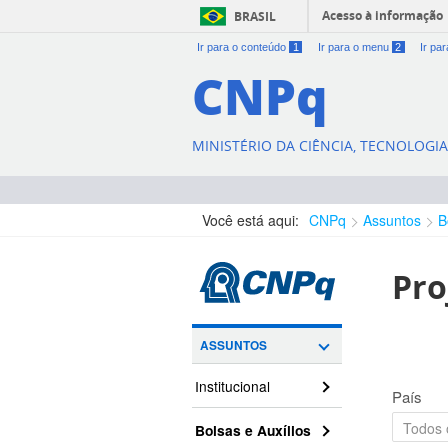
Acesso à informação
BRASIL
Ir para o conteúdo
1
Ir para o menu
2
Ir pa
CNPq
MINISTÉRIO DA CIÊNCIA, TECNOLOGI
Você está aqui:
CNPq
Assuntos
B
Pro
ASSUNTOS
Institucional
País
Bolsas e Auxílios