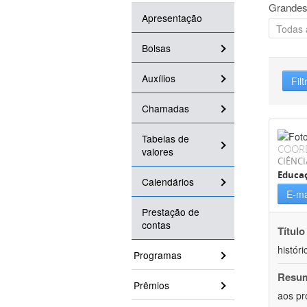
Grandes
Apresentação
Bolsas
Auxílios
Filt
Chamadas
Tabelas de
COOR
valores
CIÊNC
Educa
Calendários
E-ma
Prestação de
contas
Título
históri
Programas
Resu
Prêmios
aos pr