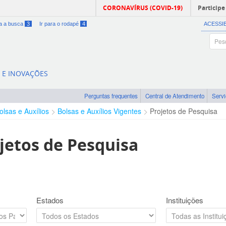
CORONAVÍRUS (COVID-19)
Participe
ra a busca
3
Ir para o rodapé
4
ACESSI
A E INOVAÇÕES
Perguntas frequentes
Central de Atendimento
Serv
olsas e Auxílios
Bolsas e Auxílios Vigentes
Projetos de Pesquisa
jetos de Pesquisa
Estados
Instituições