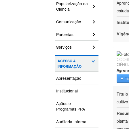
Aprend
Popularização da
Ciência
estuda
Comunicação
Instit
Vigên
Parcerias
Serviços
COOR
ACESSO À
CIÊNCI
INFORMAÇÃO
Agron
Apresentação
E-ma
Institucional
Título
cultiv
Ações e
Programas PPA
Resu
planta
Auditoria Interna
podend