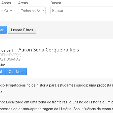
 Áreas
Áreas
Busca
rar
Limpar Filtros
Aaron Sena Cerqueira Reis
DENADOR(A)
IAS HUMANAS
ção
il
Currículo
 do Projeto:
ensino de história para estudantes surdos: uma proposta i
ca
mo:
Localizado em uma zona de fronteiras, o Ensino de História é um
ocessos de ensino-aprendizagem da História. Sob influência da teoria d