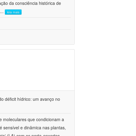
ão da consciência histórica de
...
leia mais
o déficit hídrico: um avanço no
s e moleculares que condicionam a
é sensível e dinâmica nas plantas,
cia' (LA) com os porta-enxertos