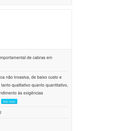
o comportamental de cabras em
ca não invasiva, de baixo custo e
tanto qualitativo quanto quantitativo,
ndimento às exigências
.
leia mais
l