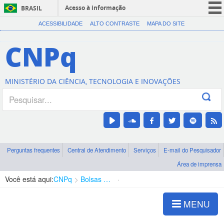
Acesso à informação
BRASIL
CORONAVÍRUS (COVID-19)
ACESSIBILIDADE
ALTO CONTRASTE
MAPA DO SITE
Participe
CNPq
Serviços
Legislação
MINISTÉRIO DA CIÊNCIA, TECNOLOGIA E INOVAÇÕES
Canais
Perguntas frequentes
Central de Atendimento
Serviços
E-mail do Pesquisador
Área de imprensa
Você está aqui:
CNPq
Bolsas e Auxílios Vigentes
Projetos de Pesquisa
MENU