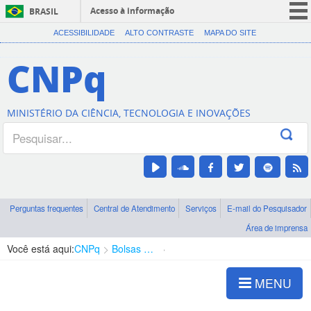
Acesso à informação
BRASIL
CORONAVÍRUS (COVID-19)
ACESSIBILIDADE
ALTO CONTRASTE
MAPA DO SITE
Participe
CNPq
Serviços
Legislação
MINISTÉRIO DA CIÊNCIA, TECNOLOGIA E INOVAÇÕES
Canais
Perguntas frequentes
Central de Atendimento
Serviços
E-mail do Pesquisador
Área de imprensa
Você está aqui:
CNPq
Bolsas e Auxílios Vigentes
Projetos de Pesquisa
MENU