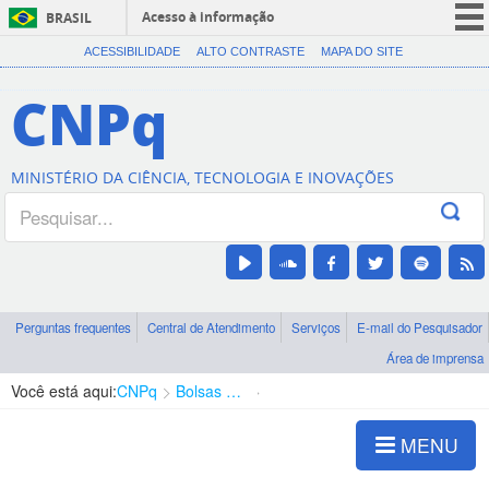
Acesso à informação
BRASIL
CORONAVÍRUS (COVID-19)
ACESSIBILIDADE
ALTO CONTRASTE
MAPA DO SITE
Participe
CNPq
Serviços
Legislação
MINISTÉRIO DA CIÊNCIA, TECNOLOGIA E INOVAÇÕES
Canais
Perguntas frequentes
Central de Atendimento
Serviços
E-mail do Pesquisador
Área de imprensa
Você está aqui:
CNPq
Bolsas e Auxílios Vigentes
Projetos de Pesquisa
MENU