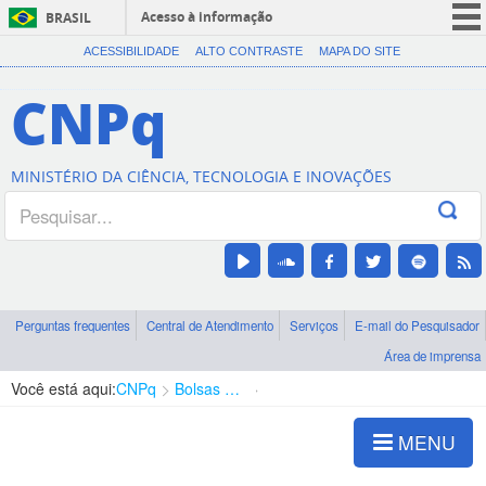
Acesso à informação
BRASIL
CORONAVÍRUS (COVID-19)
ACESSIBILIDADE
ALTO CONTRASTE
MAPA DO SITE
Participe
CNPq
Serviços
Legislação
MINISTÉRIO DA CIÊNCIA, TECNOLOGIA E INOVAÇÕES
Canais
Perguntas frequentes
Central de Atendimento
Serviços
E-mail do Pesquisador
Área de imprensa
Você está aqui:
CNPq
Bolsas e Auxílios Vigentes
Projetos de Pesquisa
MENU