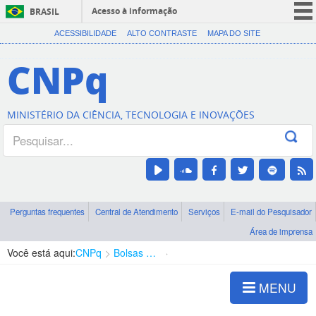
Acesso à informação
BRASIL
CORONAVÍRUS (COVID-19)
ACESSIBILIDADE
ALTO CONTRASTE
MAPA DO SITE
Participe
CNPq
Serviços
Legislação
MINISTÉRIO DA CIÊNCIA, TECNOLOGIA E INOVAÇÕES
Canais
Perguntas frequentes
Central de Atendimento
Serviços
E-mail do Pesquisador
Área de imprensa
Você está aqui:
CNPq
Bolsas e Auxílios Vigentes
Projetos de Pesquisa
MENU