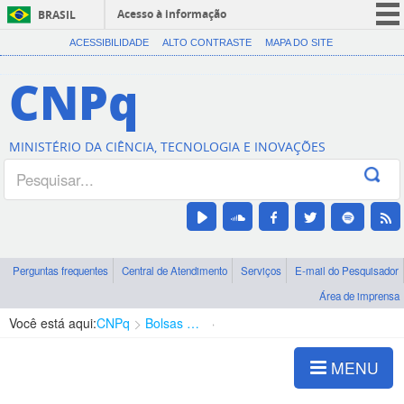
Acesso à informação
BRASIL
CORONAVÍRUS (COVID-19)
ACESSIBILIDADE
ALTO CONTRASTE
MAPA DO SITE
Participe
CNPq
Serviços
Legislação
MINISTÉRIO DA CIÊNCIA, TECNOLOGIA E INOVAÇÕES
Canais
Perguntas frequentes
Central de Atendimento
Serviços
E-mail do Pesquisador
Área de imprensa
Você está aqui:
CNPq
Bolsas e Auxílios Vigentes
Projetos de Pesquisa
MENU