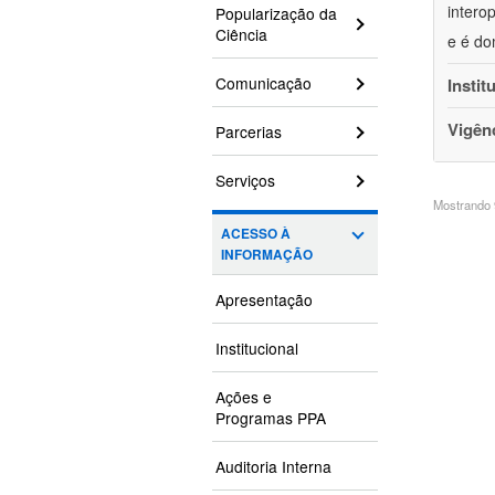
intero
Popularização da
Ciência
e é do
Comunicação
Instit
Vigên
Parcerias
Serviços
Mostrando 9
ACESSO À
INFORMAÇÃO
Apresentação
Institucional
Ações e
Programas PPA
Auditoria Interna