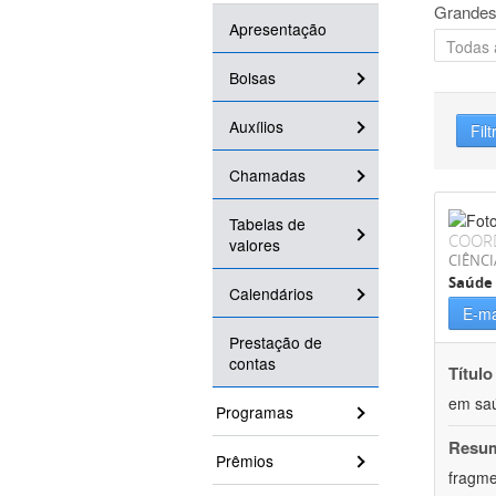
Grandes
Apresentação
Bolsas
Auxílios
Filt
Chamadas
Tabelas de
COOR
valores
CIÊNCI
Saúde 
Calendários
E-ma
Prestação de
contas
Título
em saú
Programas
Resu
Prêmios
fragme