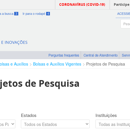
CORONAVÍRUS (COVID-19)
Participe
ra a busca
3
Ir para o rodapé
4
ACESSI
A E INOVAÇÕES
Perguntas frequentes
Central de Atendimento
Serv
olsas e Auxílios
Bolsas e Auxílios Vigentes
Projetos de Pesquisa
jetos de Pesquisa
Estados
Instituições