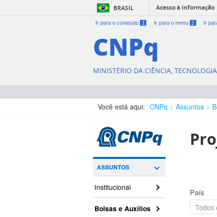
Acesso à informação
BRASIL
Ir para o conteúdo
1
Ir para o menu
2
Ir pa
CNPq
MINISTÉRIO DA CIÊNCIA, TECNOLOGI
Você está aqui:
CNPq
Assuntos
B
Pro
ASSUNTOS
Institucional
País
Bolsas e Auxílios