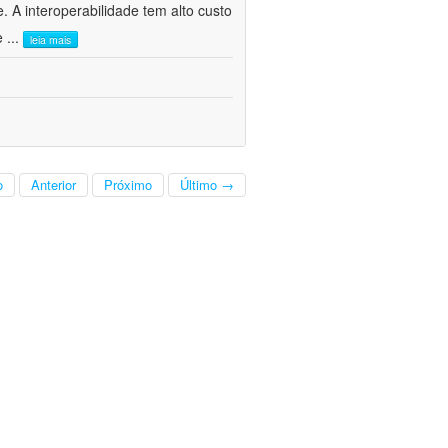
. A interoperabilidade tem alto custo
 e
...
leia mais
o
Anterior
Próximo
Último →