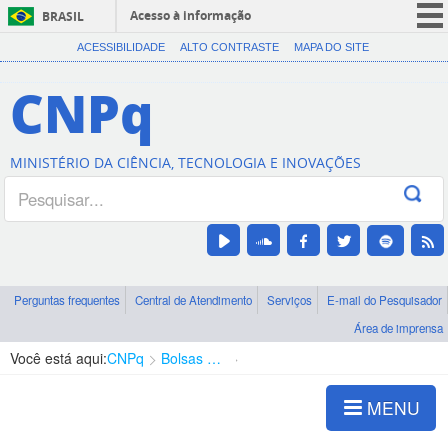
Acesso à informação
BRASIL
CORONAVÍRUS (COVID-19)
ACESSIBILIDADE
ALTO CONTRASTE
MAPA DO SITE
Participe
CNPq
Serviços
Legislação
MINISTÉRIO DA CIÊNCIA, TECNOLOGIA E INOVAÇÕES
Canais
Perguntas frequentes
Central de Atendimento
Serviços
E-mail do Pesquisador
Área de imprensa
Você está aqui:
CNPq
Bolsas e Auxílios Vigentes
Projetos de Pesquisa
MENU