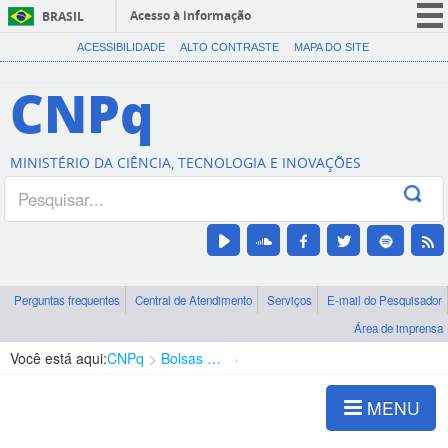
Acesso à informação
BRASIL
CORONAVÍRUS (COVID-19)
ACESSIBILIDADE
ALTO CONTRASTE
MAPA DO SITE
Participe
CNPq
Serviços
Legislação
MINISTÉRIO DA CIÊNCIA, TECNOLOGIA E INOVAÇÕES
Canais
Perguntas frequentes
Central de Atendimento
Serviços
E-mail do Pesquisador
Área de imprensa
Você está aqui:
CNPq
Bolsas e Auxílios Vigentes
Projetos de Pesquisa
MENU