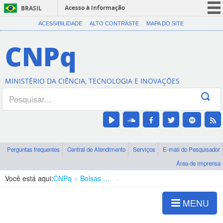
Acesso à informação
BRASIL
CORONAVÍRUS (COVID-19)
ACESSIBILIDADE
ALTO CONTRASTE
MAPA DO SITE
Participe
CNPq
Serviços
Legislação
MINISTÉRIO DA CIÊNCIA, TECNOLOGIA E INOVAÇÕES
Canais
Perguntas frequentes
Central de Atendimento
Serviços
E-mail do Pesquisador
Área de imprensa
Você está aqui:
CNPq
Bolsas e Auxílios Vigentes
Projetos de Pesquisa
MENU