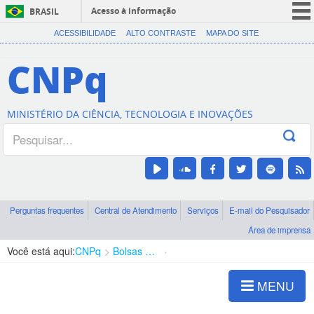
Acesso à informação
BRASIL
CORONAVÍRUS (COVID-19)
ACESSIBILIDADE
ALTO CONTRASTE
MAPA DO SITE
Participe
CNPq
Serviços
Legislação
MINISTÉRIO DA CIÊNCIA, TECNOLOGIA E INOVAÇÕES
Canais
Perguntas frequentes
Central de Atendimento
Serviços
E-mail do Pesquisador
Área de imprensa
Você está aqui:
CNPq
Bolsas e Auxílios Vigentes
Projetos de Pesquisa
MENU