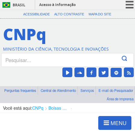
Acesso à informação
BRASIL
CORONAVÍRUS (COVID-19)
ACESSIBILIDADE
ALTO CONTRASTE
MAPA DO SITE
Participe
CNPq
Serviços
Legislação
MINISTÉRIO DA CIÊNCIA, TECNOLOGIA E INOVAÇÕES
Canais
Perguntas frequentes
Central de Atendimento
Serviços
E-mail do Pesquisador
Área de imprensa
Você está aqui:
CNPq
Bolsas e Auxílios Vigentes
Projetos de Pesquisa
MENU