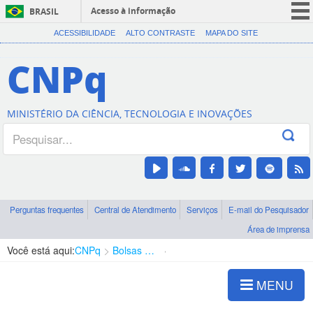
Acesso à informação
BRASIL
CORONAVÍRUS (COVID-19)
ACESSIBILIDADE
ALTO CONTRASTE
MAPA DO SITE
Participe
CNPq
Serviços
Legislação
MINISTÉRIO DA CIÊNCIA, TECNOLOGIA E INOVAÇÕES
Canais
Perguntas frequentes
Central de Atendimento
Serviços
E-mail do Pesquisador
Área de imprensa
Você está aqui:
CNPq
Bolsas e Auxílios Vigentes
Projetos de Pesquisa
MENU