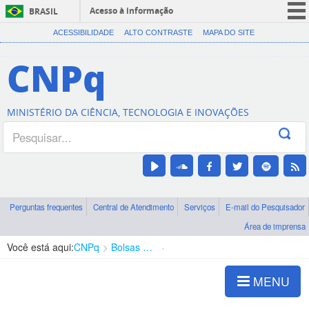
Acesso à informação
BRASIL
CORONAVÍRUS (COVID-19)
ACESSIBILIDADE
ALTO CONTRASTE
MAPA DO SITE
Participe
CNPq
Serviços
Legislação
MINISTÉRIO DA CIÊNCIA, TECNOLOGIA E INOVAÇÕES
Canais
Perguntas frequentes
Central de Atendimento
Serviços
E-mail do Pesquisador
Área de imprensa
Você está aqui:
CNPq
Bolsas e Auxílios Vigentes
Projetos de Pesquisa
MENU