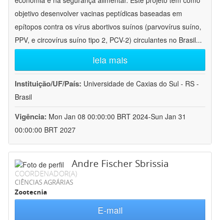
economia e na segurança alimentar. Este projeto tem como
objetivo desenvolver vacinas peptídicas baseadas em
epítopos contra os vírus abortivos suínos (parvovírus suíno,
PPV, e circovírus suíno tipo 2, PCV-2) circulantes no Brasil
...
leia mais
Instituição/UF/País:
Universidade de Caxias do Sul - RS -
Brasil
Vigência:
Mon Jan 08 00:00:00 BRT 2024-Sun Jan 31
00:00:00 BRT 2027
Andre Fischer Sbrissia
COORDENADOR(A)
CIÊNCIAS AGRÁRIAS
Zootecnia
E-mail