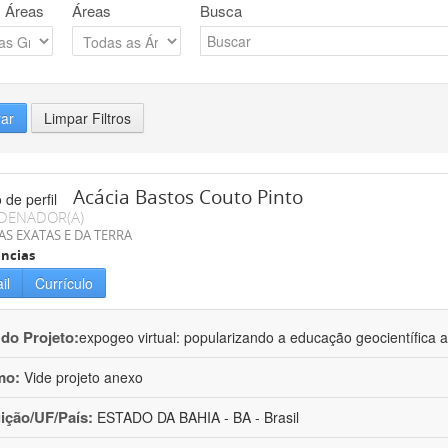
 Áreas
Áreas
Busca
rar
Limpar Filtros
Acácia Bastos Couto Pinto
DENADOR(A)
AS EXATAS E DA TERRA
ncias
il
Currículo
 do Projeto:
expogeo virtual: popularizando a educação geocientífica a
mo:
Vide projeto anexo
uição/UF/País:
ESTADO DA BAHIA - BA - Brasil