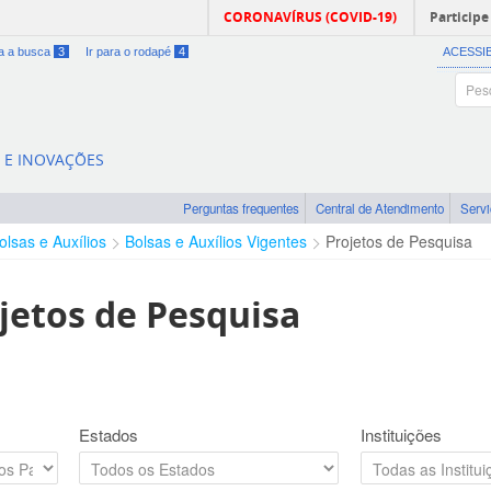
CORONAVÍRUS (COVID-19)
Participe
ra a busca
3
Ir para o rodapé
4
ACESSI
A E INOVAÇÕES
Perguntas frequentes
Central de Atendimento
Serv
olsas e Auxílios
Bolsas e Auxílios Vigentes
Projetos de Pesquisa
jetos de Pesquisa
Estados
Instituições