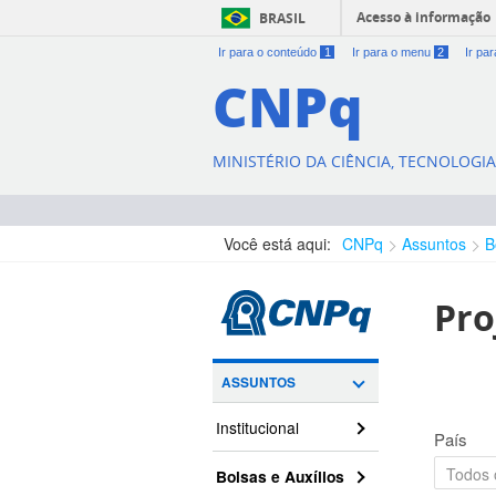
Acesso à informação
BRASIL
Ir para o conteúdo
1
Ir para o menu
2
Ir pa
CNPq
MINISTÉRIO DA CIÊNCIA, TECNOLOGI
Você está aqui:
CNPq
Assuntos
B
Pro
ASSUNTOS
Institucional
País
Bolsas e Auxílios