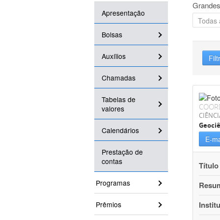
Grandes
Apresentação
Bolsas
Auxílios
Filt
Chamadas
Tabelas de
COOR
valores
CIÊNCI
Geociê
Calendários
E-ma
Prestação de
contas
Título
Programas
Resu
Prêmios
Instit