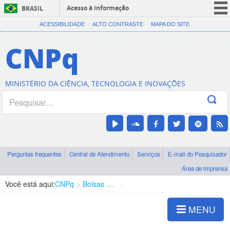
Acesso à informação
BRASIL
CORONAVÍRUS (COVID-19)
ACESSIBILIDADE
ALTO CONTRASTE
MAPA DO SITE
Participe
CNPq
Serviços
Legislação
MINISTÉRIO DA CIÊNCIA, TECNOLOGIA E INOVAÇÕES
Canais
Perguntas frequentes
Central de Atendimento
Serviços
E-mail do Pesquisador
Área de imprensa
Você está aqui:
CNPq
Bolsas e Auxílios Vigentes
Projetos de Pesquisa
MENU