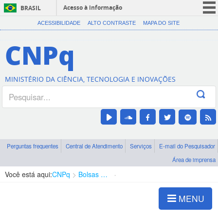
Acesso à informação
BRASIL
CORONAVÍRUS (COVID-19)
ACESSIBILIDADE
ALTO CONTRASTE
MAPA DO SITE
Participe
CNPq
Serviços
Legislação
MINISTÉRIO DA CIÊNCIA, TECNOLOGIA E INOVAÇÕES
Canais
Perguntas frequentes
Central de Atendimento
Serviços
E-mail do Pesquisador
Área de imprensa
Você está aqui:
CNPq
Bolsas e Auxílios Vigentes
Projetos de Pesquisa
MENU