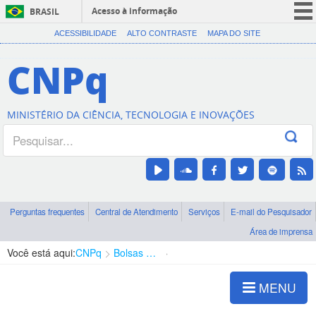
Acesso à informação
BRASIL
CORONAVÍRUS (COVID-19)
ACESSIBILIDADE
ALTO CONTRASTE
MAPA DO SITE
Participe
CNPq
Serviços
Legislação
MINISTÉRIO DA CIÊNCIA, TECNOLOGIA E INOVAÇÕES
Canais
Perguntas frequentes
Central de Atendimento
Serviços
E-mail do Pesquisador
Área de imprensa
Você está aqui:
CNPq
Bolsas e Auxílios Vigentes
Projetos de Pesquisa
MENU