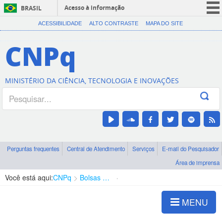
Acesso à informação
BRASIL
CORONAVÍRUS (COVID-19)
ACESSIBILIDADE
ALTO CONTRASTE
MAPA DO SITE
Participe
CNPq
Serviços
Legislação
MINISTÉRIO DA CIÊNCIA, TECNOLOGIA E INOVAÇÕES
Canais
Perguntas frequentes
Central de Atendimento
Serviços
E-mail do Pesquisador
Área de imprensa
Você está aqui:
CNPq
Bolsas e Auxílios Vigentes
Projetos de Pesquisa
MENU