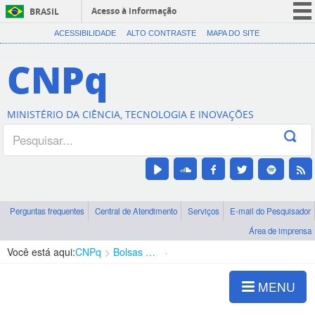
Acesso à informação
BRASIL
CORONAVÍRUS (COVID-19)
ACESSIBILIDADE
ALTO CONTRASTE
MAPA DO SITE
Participe
CNPq
Serviços
Legislação
MINISTÉRIO DA CIÊNCIA, TECNOLOGIA E INOVAÇÕES
Canais
Perguntas frequentes
Central de Atendimento
Serviços
E-mail do Pesquisador
Área de imprensa
Você está aqui:
CNPq
Bolsas e Auxílios Vigentes
Projetos de Pesquisa
MENU