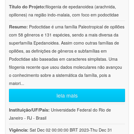
Título do Projeto:
filogenia de epedanoidea (arachnida,
opiliones) na região indo-malaia, com foco em podoctidae
Resumo:
Podoctidae é uma família Paleotropical de opiliões
com 58 gêneros e 131 espécies, sendo a mais diversa da
superfamília Epedanoidea. Assim como outras famílias de
opiliões, as definições de gêneros e subfamílias em
Podoctidae são baseadas em caracteres simplistas. Uma
filogenia recente que usou dados moleculares não avançou
o conhecimento sobre a sistemática da família, pois a
maiori
...
leia mais
Instituição/UF/País:
Universidade Federal do Rio de
Janeiro - RJ - Brasil
Vigência:
Sat Dec 02 00:00:00 BRT 2023-Thu Dec 31