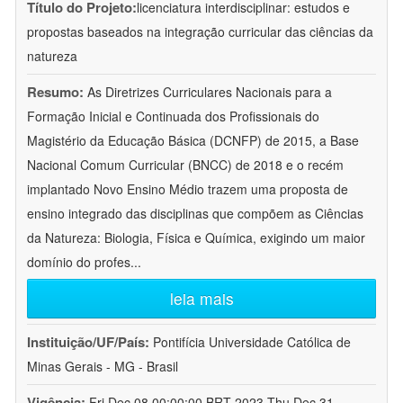
Título do Projeto:
licenciatura interdisciplinar: estudos e
propostas baseados na integração curricular das ciências da
natureza
Resumo:
As Diretrizes Curriculares Nacionais para a
Formação Inicial e Continuada dos Profissionais do
Magistério da Educação Básica (DCNFP) de 2015, a Base
Nacional Comum Curricular (BNCC) de 2018 e o recém
implantado Novo Ensino Médio trazem uma proposta de
ensino integrado das disciplinas que compõem as Ciências
da Natureza: Biologia, Física e Química, exigindo um maior
domínio do profes
...
leia mais
Instituição/UF/País:
Pontifícia Universidade Católica de
Minas Gerais - MG - Brasil
Vigência:
Fri Dec 08 00:00:00 BRT 2023-Thu Dec 31