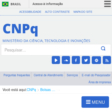
Acesso à informação
BRASIL
CORONAVÍRUS (COVID-19)
ACESSIBILIDADE
ALTO CONTRASTE
MAPA DO SITE
Participe
CNPq
Serviços
Legislação
MINISTÉRIO DA CIÊNCIA, TECNOLOGIA E INOVAÇÕES
Canais
Perguntas frequentes
Central de Atendimento
Serviços
E-mail do Pesquisador
Área de imprensa
Você está aqui:
CNPq
Bolsas e Auxílios Vigentes
Projetos de Pesquisa
MENU