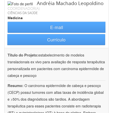
Andréia Machado Leopoldino
COORDENADOR(A)
CIÊNCIAS DA SAÚDE
Medicina
E-mail
Currículo
Título do Projeto:
estabelecimento de modelos
translacionais ex vivo para avaliação de resposta terapêutica
personalizada em pacientes com carcinoma epidermóide de
cabeça e pescoço
Resumo:
O carcinoma epidermóide de cabeça e pescoço
(CECP) possui tumores com altas taxas de incidência global
e >50% dos diagnósticos são tardios. A abordagem
terapêutica para esses pacientes consiste em radioterapia
(RT) e quimioterápicos (QT) à base de platina. Embora