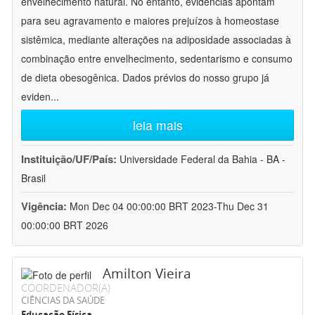
envelhecimento natural. No entanto, evidências apontam
para seu agravamento e maiores prejuízos à homeostase
sistêmica, mediante alterações na adiposidade associadas à
combinação entre envelhecimento, sedentarismo e consumo
de dieta obesogênica. Dados prévios do nosso grupo já
eviden
...
leia mais
Instituição/UF/País:
Universidade Federal da Bahia - BA -
Brasil
Vigência:
Mon Dec 04 00:00:00 BRT 2023-Thu Dec 31
00:00:00 BRT 2026
Amilton Vieira
COORDENADOR(A)
CIÊNCIAS DA SAÚDE
Educação Física