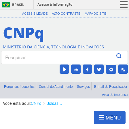
Acesso à informação
BRASIL
CORONAVÍRUS (COVID-19)
ACESSIBILIDADE
ALTO CONTRASTE
MAPA DO SITE
Participe
CNPq
Serviços
Legislação
MINISTÉRIO DA CIÊNCIA, TECNOLOGIA E INOVAÇÕES
Canais
Perguntas frequentes
Central de Atendimento
Serviços
E-mail do Pesquisador
Área de imprensa
Você está aqui:
CNPq
Bolsas e Auxílios Vigentes
Projetos de Pesquisa
MENU