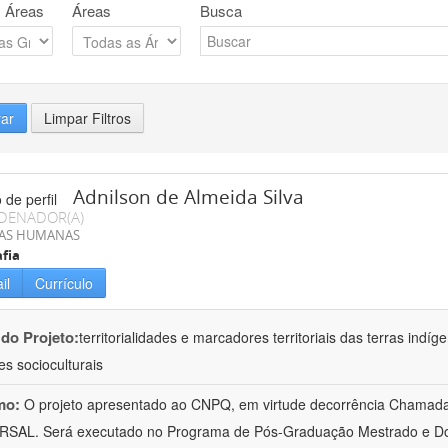
 Áreas
Áreas
Busca
rar
Limpar Filtros
Adnilson de Almeida Silva
DENADOR(A)
IAS HUMANAS
fia
il
Currículo
 do Projeto:
territorialidades e marcadores territoriais das terras indí
es socioculturais
mo:
O projeto apresentado ao CNPQ, em virtude decorrência Chamad
RSAL. Será executado no Programa de Pós-Graduação Mestrado e Do