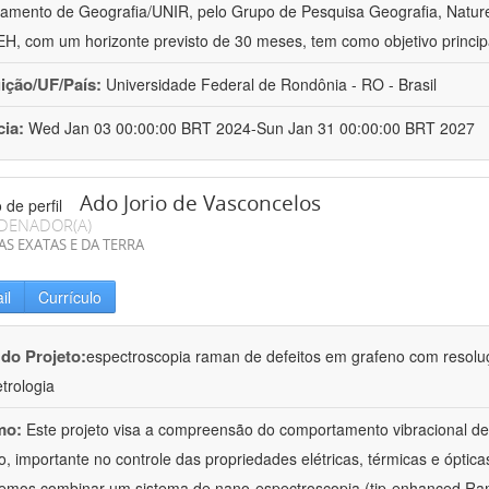
amento de Geografia/UNIR, pelo Grupo de Pesquisa Geografia, Naturez
, com um horizonte previsto de 30 meses, tem como objetivo princip
uição/UF/País:
Universidade Federal de Rondônia - RO - Brasil
cia:
Wed Jan 03 00:00:00 BRT 2024-Sun Jan 31 00:00:00 BRT 2027
Ado Jorio de Vasconcelos
DENADOR(A)
AS EXATAS E DA TERRA
il
Currículo
 do Projeto:
espectroscopia raman de defeitos em grafeno com resolu
trologia
mo:
Este projeto visa a compreensão do comportamento vibracional de 
o, importante no controle das propriedades elétricas, térmicas e óptica
iremos combinar um sistema de nano-espectroscopia (tip-enhanced 