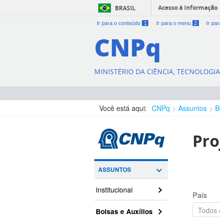
Acesso à informação
BRASIL
Ir para o conteúdo
1
Ir para o menu
2
Ir pa
CNPq
MINISTÉRIO DA CIÊNCIA, TECNOLOGI
Você está aqui:
CNPq
Assuntos
B
Pro
ASSUNTOS
Institucional
País
Bolsas e Auxílios