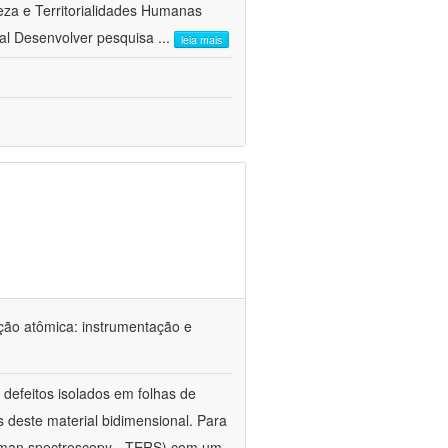
a e Territorialidades Humanas 
al Desenvolver pesquisa
...
leia mais
ção atômica: instrumentação e
defeitos isolados em folhas de
s deste material bidimensional. Para
Raman spectroscopy - TERS) com um