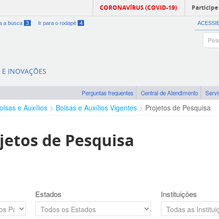
CORONAVÍRUS (COVID-19)
Participe
ra a busca
3
Ir para o rodapé
4
ACESSI
A E INOVAÇÕES
Perguntas frequentes
Central de Atendimento
Serv
olsas e Auxílios
Bolsas e Auxílios Vigentes
Projetos de Pesquisa
jetos de Pesquisa
Estados
Instituições