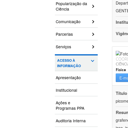
Depart
Popularização da
Ciência
GENTEH
Comunicação
Instit
Vigên
Parcerias
Serviços
COOR
ACESSO À
CIÊNCI
INFORMAÇÃO
Física
Apresentação
E-ma
Institucional
Título
picome
Ações e
Programas PPA
Resu
grafen
Auditoria Interna
isso, 