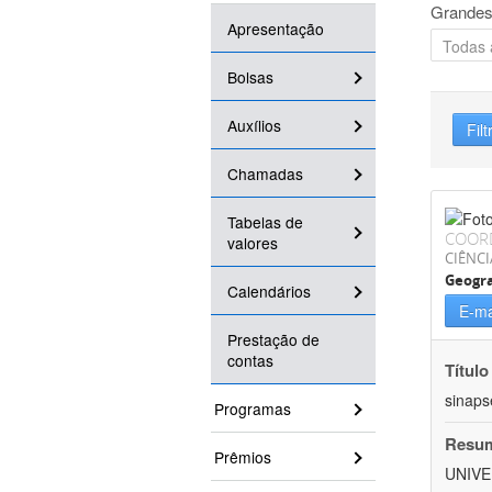
Grandes
Apresentação
Bolsas
Auxílios
Filt
Chamadas
Tabelas de
COOR
valores
CIÊNC
Geogra
Calendários
E-ma
Prestação de
contas
Título
sinaps
Programas
Resu
Prêmios
UNIVE