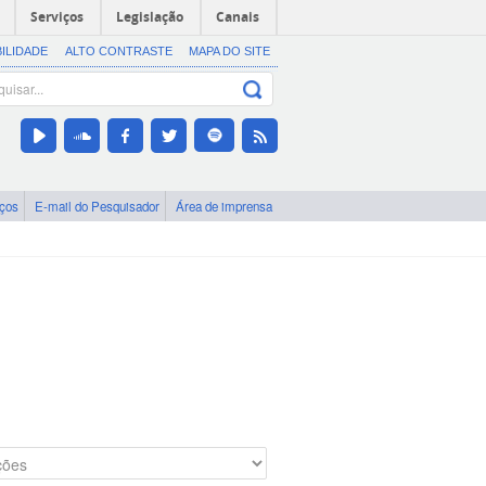
Serviços
Legislação
Canais
BILIDADE
ALTO CONTRASTE
MAPA DO SITE
iços
E-mail do Pesquisador
Área de imprensa