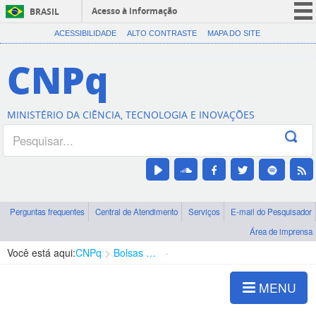
Acesso à informação
BRASIL
CORONAVÍRUS (COVID-19)
ACESSIBILIDADE
ALTO CONTRASTE
MAPA DO SITE
Participe
CNPq
Serviços
Legislação
MINISTÉRIO DA CIÊNCIA, TECNOLOGIA E INOVAÇÕES
Canais
Perguntas frequentes
Central de Atendimento
Serviços
E-mail do Pesquisador
Área de imprensa
Você está aqui:
CNPq
Bolsas e Auxílios Vigentes
Projetos de Pesquisa
MENU