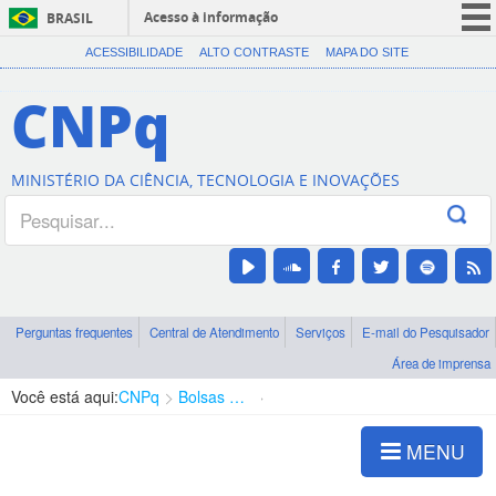
Acesso à informação
BRASIL
CORONAVÍRUS (COVID-19)
ACESSIBILIDADE
ALTO CONTRASTE
MAPA DO SITE
Participe
CNPq
Serviços
Legislação
MINISTÉRIO DA CIÊNCIA, TECNOLOGIA E INOVAÇÕES
Canais
Perguntas frequentes
Central de Atendimento
Serviços
E-mail do Pesquisador
Área de imprensa
Você está aqui:
CNPq
Bolsas e Auxílios Vigentes
Projetos de Pesquisa
MENU