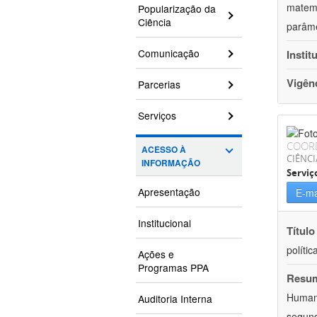
matemá
Popularização da
Ciência
parâme
Comunicação
Instit
Vigên
Parcerias
Serviços
COOR
ACESSO À
CIÊNCI
INFORMAÇÃO
Serviç
Apresentação
E-ma
Institucional
Título
políti
Ações e
Programas PPA
Resu
Humano
Auditoria Interna
segund