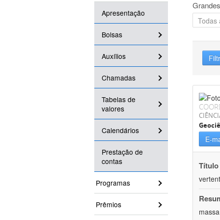
Grandes
Apresentação
Bolsas
Auxílios
Filt
Chamadas
Tabelas de
COOR
valores
CIÊNCI
Geociê
Calendários
E-ma
Prestação de
contas
Título
verten
Programas
Resu
Prêmios
massa.