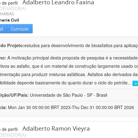
Adalberto Leandro Faxina
DENADOR(A)
HARIAS
aria Civil
il
Currículo
 do Projeto:
estudos para desenvolvimento de bioasfaltos para aplic
mo:
A motivação principal desta proposta de pesquisa é a necessidade
ativos ao asfalto, que é um material de construção largamente usado 
imentação para produzir misturas asfálticas. Asfaltos são derivados da
ibilidade depende basicamente do quanto durar o ciclo do petróle
...
le
uição/UF/País:
Universidade de São Paulo - SP - Brasil
cia:
Mon Jan 30 00:00:00 BRT 2023-Thu Dec 31 00:00:00 BRT 2026
Adalberto Ramon Vieyra
DENADOR(A)