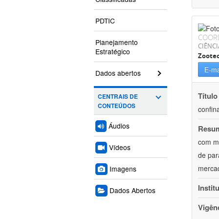
PDTIC
COOR
Planejamento
CIÊNCI
Estratégico
Zoote
E-ma
Dados abertos
Título
CENTRAIS DE
CONTEÚDOS
confin
Áudios
Resu
com mú
Vídeos
de par
mercad
Imagens
Instit
Dados Abertos
Vigên