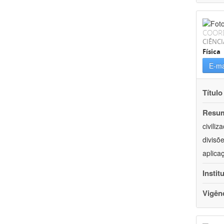
COOR
CIÊNCI
Física
E-ma
Título
Resu
civili
divisõ
aplica
Instit
Vigên