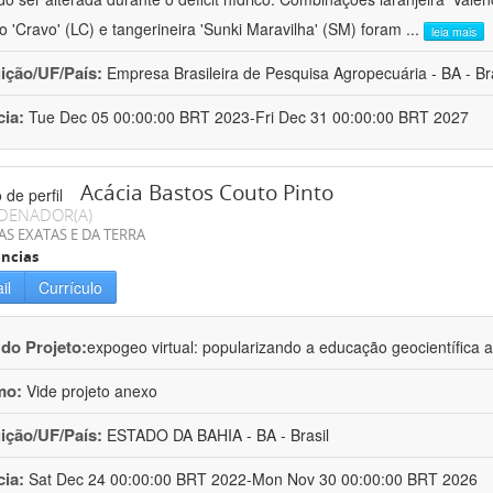
ro 'Cravo' (LC) e tangerineira 'Sunki Maravilha' (SM) foram
...
leia mais
uição/UF/País:
Empresa Brasileira de Pesquisa Agropecuária - BA - Bra
cia:
Tue Dec 05 00:00:00 BRT 2023-Fri Dec 31 00:00:00 BRT 2027
Acácia Bastos Couto Pinto
DENADOR(A)
AS EXATAS E DA TERRA
ncias
il
Currículo
 do Projeto:
expogeo virtual: popularizando a educação geocientífica a
mo:
Vide projeto anexo
uição/UF/País:
ESTADO DA BAHIA - BA - Brasil
cia:
Sat Dec 24 00:00:00 BRT 2022-Mon Nov 30 00:00:00 BRT 2026