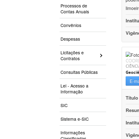
Processos de
limoei
Contas Anuais
Instit
Convênios
Vigên
Despesas
Licitações e
Contratos
COOR
CIÊNCI
Consultas Públicas
Geociê
E-ma
Lei - Acesso a
Informação
Título
SIC
Resu
Sistema e-SIC
Instit
Informações
Vigên
Classificadas