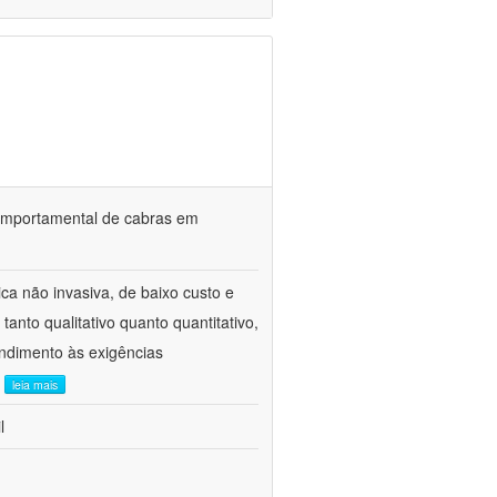
o comportamental de cabras em
ca não invasiva, de baixo custo e
tanto qualitativo quanto quantitativo,
ndimento às exigências
.
leia mais
l