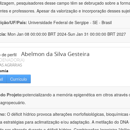
izagem, pesquisadores desse campo têm se debruçado sobre a formaç
ntes e professores. Apesar da valorização e incorporação desses sujei
uição/UF/País:
Universidade Federal de Sergipe - SE - Brasil
cia:
Mon Jan 08 00:00:00 BRT 2024-Sun Jan 31 00:00:00 BRT 2027
Abelmon da Silva Gesteira
DENADOR(A)
AS AGRÁRIAS
omia
il
Currículo
 do Projeto:
potencializando a memória epigenética em citros através d
o agropecuário.
mo:
O déficit hídrico provoca alterações morfofisiológicas, bioquímica
 a estratégias para aclimatização e/ou adaptação. A metilação do DNA 
o ser alterada durante o déficit hídrico. Combinações laranjeira 'Valên