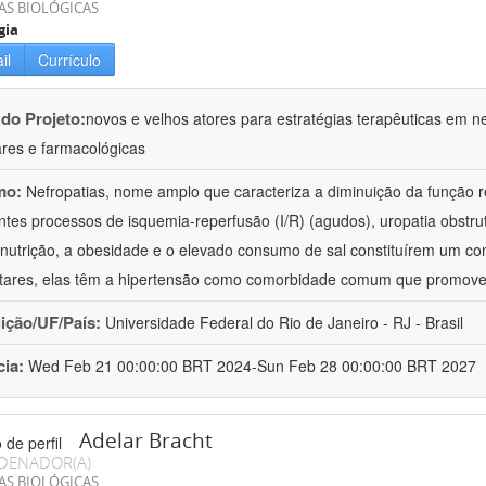
AS BIOLÓGICAS
gia
il
Currículo
 do Projeto:
novos e velhos atores para estratégias terapêuticas em nef
ares e farmacológicas
mo:
Nefropatias, nome amplo que caracteriza a diminuição da função r
ntes processos de isquemia-reperfusão (I/R) (agudos), uropatia obstrut
nutrição, a obesidade e o elevado consumo de sal constituírem um con
tares, elas têm a hipertensão como comorbidade comum que promov
uição/UF/País:
Universidade Federal do Rio de Janeiro - RJ - Brasil
cia:
Wed Feb 21 00:00:00 BRT 2024-Sun Feb 28 00:00:00 BRT 2027
Adelar Bracht
DENADOR(A)
AS BIOLÓGICAS