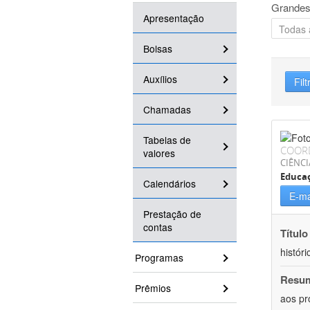
Grandes
Apresentação
Bolsas
Auxílios
Filt
Chamadas
Tabelas de
COOR
valores
CIÊNC
Educa
Calendários
E-ma
Prestação de
contas
Título
históri
Programas
Resu
Prêmios
aos pr