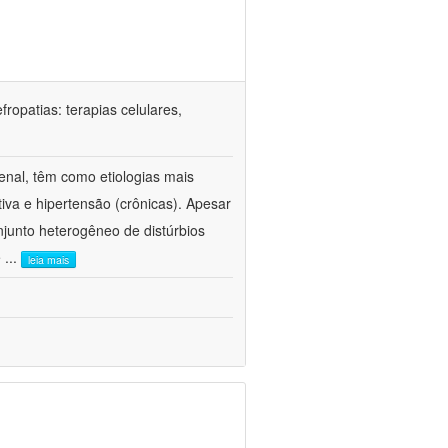
ropatias: terapias celulares,
enal, têm como etiologias mais
iva e hipertensão (crônicas). Apesar
junto heterogêneo de distúrbios
e
...
leia mais