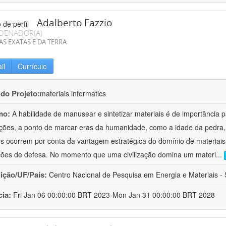
Adalberto Fazzio
DENADOR(A)
AS EXATAS E DA TERRA
il
Currículo
 do Projeto:
materials informatics
mo:
A habilidade de manusear e sintetizar materiais é de importância 
zações, a ponto de marcar eras da humanidade, como a idade da pedra, 
es ocorrem por conta da vantagem estratégica do domínio de materiais,
ções de defesa. No momento que uma civilização domina um materi
...
uição/UF/País:
Centro Nacional de Pesquisa em Energia e Materiais - S
cia:
Fri Jan 06 00:00:00 BRT 2023-Mon Jan 31 00:00:00 BRT 2028