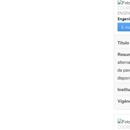
COOR
ENGEN
Engenh
E-ma
Título
Resu
altern
da pav
dispon
Instit
Vigên
COOR