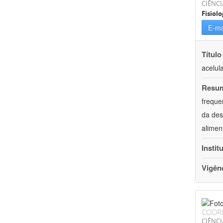
CIÊNCI
Fisiolo
E-ma
Título
acelul
Resu
freque
da des
alimen
Instit
Vigên
COOR
CIÊNCI