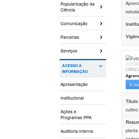
Aprend
Popularização da
Ciência
estuda
Comunicação
Instit
Vigên
Parcerias
Serviços
COOR
ACESSO À
CIÊNCI
INFORMAÇÃO
Agron
Apresentação
E-ma
Institucional
Título
cultiv
Ações e
Programas PPA
Resu
planta
Auditoria Interna
podend