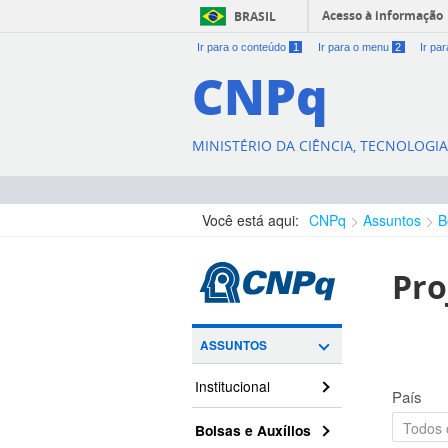
Acesso à informação
BRASIL
Ir para o conteúdo
1
Ir para o menu
2
Ir pa
CNPq
MINISTÉRIO DA CIÊNCIA, TECNOLOGI
Você está aqui:
CNPq
Assuntos
B
Pro
ASSUNTOS
Institucional
País
Bolsas e Auxílios