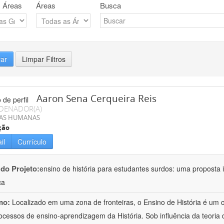
 Áreas
Áreas
Busca
rar
Limpar Filtros
Aaron Sena Cerqueira Reis
DENADOR(A)
IAS HUMANAS
ção
il
Currículo
 do Projeto:
ensino de história para estudantes surdos: uma proposta i
ca
mo:
Localizado em uma zona de fronteiras, o Ensino de História é um
ocessos de ensino-aprendizagem da História. Sob influência da teoria d