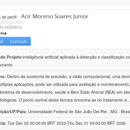
Acir Moreno Soares Junior
DENADOR(A)
AS AGRÁRIAS
cnia
il
Currículo
 do Projeto:
inteligência artificial aplicada à detecção e classificaçã
amento
mo:
Dentro da zootecnia de precisão, a visão computacional, uma técni
ltiplas aplicações, pode ser utilizada para avaliação e monitoramento, 
âmetros de desenvolvimento, saúde e Bem Estar Animal (BEA) em ate
ológicas. O ponto central desta técnica encontra-se no tratamento a
..
uição/UF/País:
Universidade Federal de São João Del-Rei - MG - Brasi
cia:
Tue Dec 05 00:00:00 BRT 2023-Thu Dec 31 00:00:00 BRT 2026