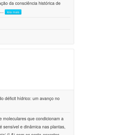
ão da consciência histórica de
...
leia mais
o déficit hídrico: um avanço no
s e moleculares que condicionam a
é sensível e dinâmica nas plantas,
cia' (LA) com os porta-enxertos