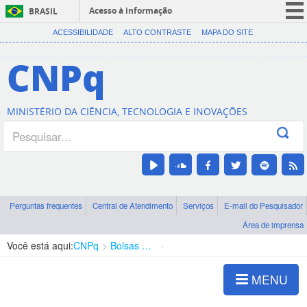
Acesso à informação
BRASIL
CORONAVÍRUS (COVID-19)
ACESSIBILIDADE
ALTO CONTRASTE
MAPA DO SITE
Participe
CNPq
Serviços
Legislação
MINISTÉRIO DA CIÊNCIA, TECNOLOGIA E INOVAÇÕES
Canais
Perguntas frequentes
Central de Atendimento
Serviços
E-mail do Pesquisador
Área de imprensa
Você está aqui:
CNPq
Bolsas e Auxílios Vigentes
Projetos de Pesquisa
MENU