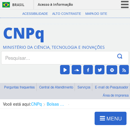
Acesso à informação
BRASIL
CORONAVÍRUS (COVID-19)
ACESSIBILIDADE
ALTO CONTRASTE
MAPA DO SITE
Participe
CNPq
Serviços
Legislação
MINISTÉRIO DA CIÊNCIA, TECNOLOGIA E INOVAÇÕES
Canais
Perguntas frequentes
Central de Atendimento
Serviços
E-mail do Pesquisador
Área de imprensa
Você está aqui:
CNPq
Bolsas e Auxílios Vigentes
Projetos de Pesquisa
MENU