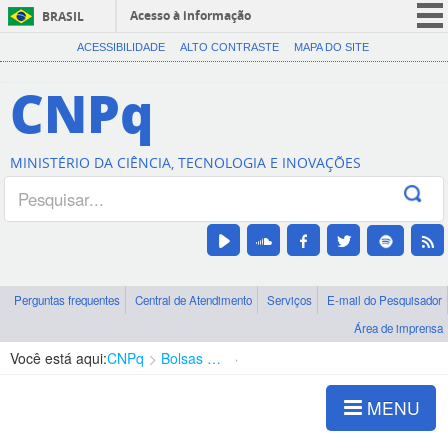
Acesso à informação
BRASIL
CORONAVÍRUS (COVID-19)
ACESSIBILIDADE
ALTO CONTRASTE
MAPA DO SITE
Participe
CNPq
Serviços
Legislação
MINISTÉRIO DA CIÊNCIA, TECNOLOGIA E INOVAÇÕES
Canais
Perguntas frequentes
Central de Atendimento
Serviços
E-mail do Pesquisador
Área de imprensa
Você está aqui:
CNPq
Bolsas e Auxílios Vigentes
Projetos de Pesquisa
MENU