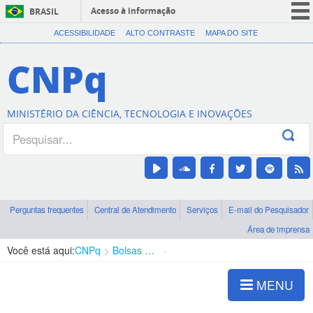
Acesso à informação
BRASIL
CORONAVÍRUS (COVID-19)
ACESSIBILIDADE
ALTO CONTRASTE
MAPA DO SITE
Participe
CNPq
Serviços
Legislação
MINISTÉRIO DA CIÊNCIA, TECNOLOGIA E INOVAÇÕES
Canais
Perguntas frequentes
Central de Atendimento
Serviços
E-mail do Pesquisador
Área de imprensa
Você está aqui:
CNPq
Bolsas e Auxílios Vigentes
Projetos de Pesquisa
MENU