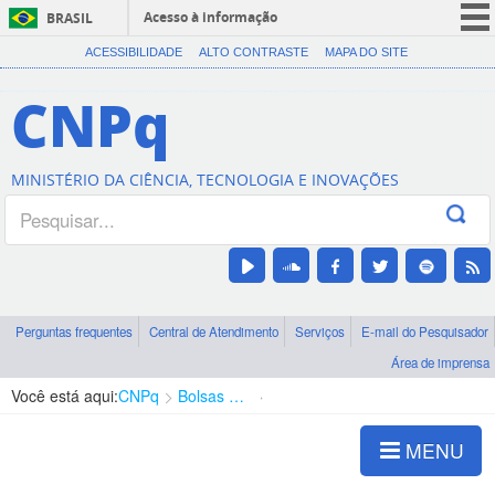
Acesso à informação
BRASIL
CORONAVÍRUS (COVID-19)
ACESSIBILIDADE
ALTO CONTRASTE
MAPA DO SITE
Participe
CNPq
Serviços
Legislação
MINISTÉRIO DA CIÊNCIA, TECNOLOGIA E INOVAÇÕES
Canais
Perguntas frequentes
Central de Atendimento
Serviços
E-mail do Pesquisador
Área de imprensa
Você está aqui:
CNPq
Bolsas e Auxílios Vigentes
Projetos de Pesquisa
MENU