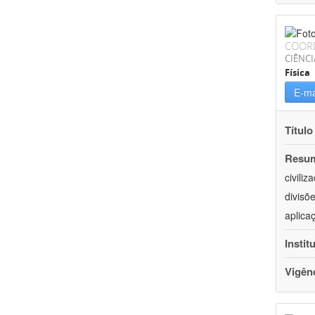
COOR
CIÊNCI
Física
E-ma
Título
Resu
civili
divisõ
aplica
Instit
Vigên