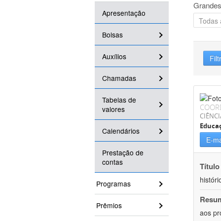
Grandes
Apresentação
Bolsas
Auxílios
Filt
Chamadas
Tabelas de
COOR
valores
CIÊNC
Educa
Calendários
E-ma
Prestação de
contas
Título
históri
Programas
Resu
Prêmios
aos pr