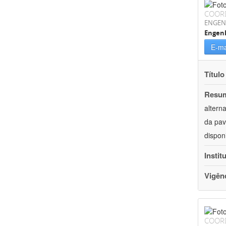
COOR
ENGEN
Engenh
E-ma
Título
Resu
altern
da pav
dispon
Instit
Vigên
COOR