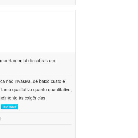
o comportamental de cabras em
ca não invasiva, de baixo custo e
tanto qualitativo quanto quantitativo,
ndimento às exigências
.
leia mais
l