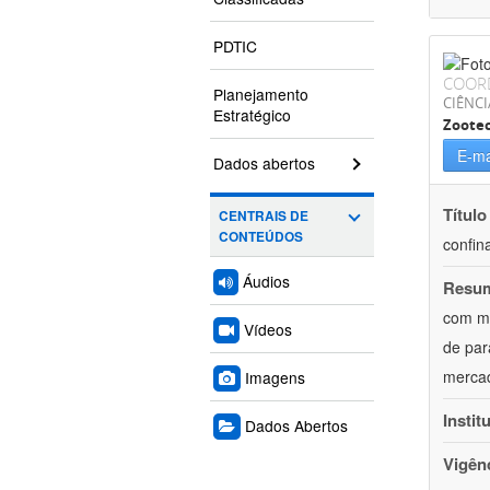
PDTIC
COOR
Planejamento
CIÊNCI
Estratégico
Zoote
E-ma
Dados abertos
Título
CENTRAIS DE
CONTEÚDOS
confin
Áudios
Resu
com mú
Vídeos
de par
mercad
Imagens
Instit
Dados Abertos
Vigên