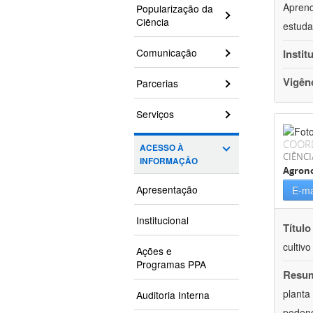
Aprend
Popularização da
Ciência
estuda
Comunicação
Instit
Vigên
Parcerias
Serviços
COOR
ACESSO À
CIÊNCI
INFORMAÇÃO
Agron
Apresentação
E-ma
Institucional
Título
cultiv
Ações e
Programas PPA
Resu
planta
Auditoria Interna
podend