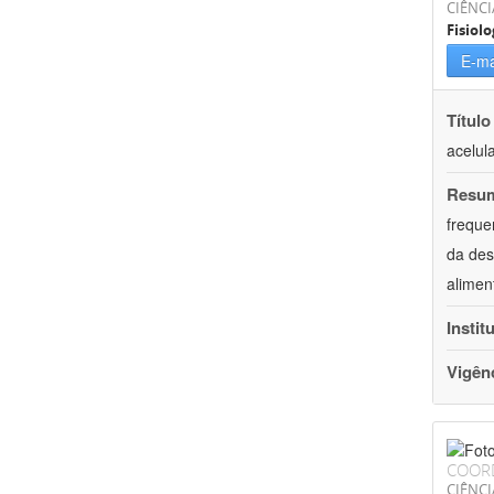
CIÊNCI
Fisiolo
E-ma
Título
acelul
Resu
freque
da des
alimen
Instit
Vigên
COOR
CIÊNCI