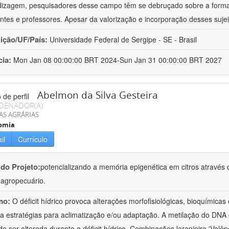
izagem, pesquisadores desse campo têm se debruçado sobre a formaç
ntes e professores. Apesar da valorização e incorporação desses sujei
uição/UF/País:
Universidade Federal de Sergipe - SE - Brasil
cia:
Mon Jan 08 00:00:00 BRT 2024-Sun Jan 31 00:00:00 BRT 2027
Abelmon da Silva Gesteira
DENADOR(A)
AS AGRÁRIAS
omia
il
Currículo
 do Projeto:
potencializando a memória epigenética em citros através d
o agropecuário.
mo:
O déficit hídrico provoca alterações morfofisiológicas, bioquímica
 a estratégias para aclimatização e/ou adaptação. A metilação do DNA 
o ser alterada durante o déficit hídrico. Combinações laranjeira 'Valên