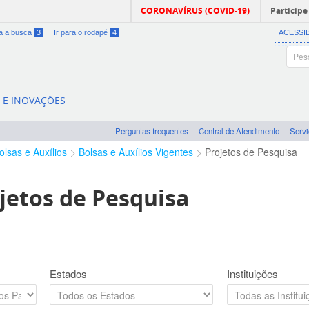
CORONAVÍRUS (COVID-19)
Participe
ra a busca
3
Ir para o rodapé
4
ACESSI
A E INOVAÇÕES
Perguntas frequentes
Central de Atendimento
Serv
olsas e Auxílios
Bolsas e Auxílios Vigentes
Projetos de Pesquisa
jetos de Pesquisa
Estados
Instituições