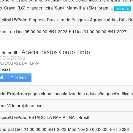
ro 'Cravo' (LC) e tangerineira 'Sunki Maravilha' (SM) foram
...
leia mais
uição/UF/País:
Empresa Brasileira de Pesquisa Agropecuária - BA - Bra
cia:
Tue Dec 05 00:00:00 BRT 2023-Fri Dec 31 00:00:00 BRT 2027
Acácia Bastos Couto Pinto
DENADOR(A)
AS EXATAS E DA TERRA
ncias
il
Currículo
 do Projeto:
expogeo virtual: popularizando a educação geocientífica a
mo:
Vide projeto anexo
uição/UF/País:
ESTADO DA BAHIA - BA - Brasil
cia:
Sat Dec 24 00:00:00 BRT 2022-Mon Nov 30 00:00:00 BRT 2026