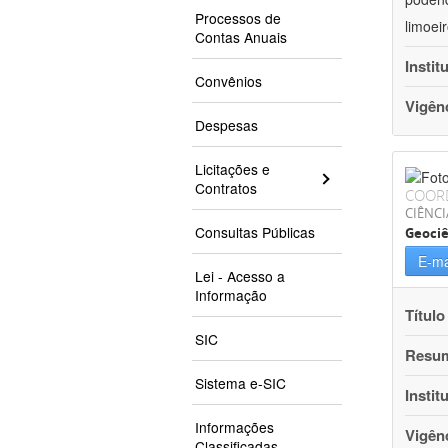
Processos de
limoei
Contas Anuais
Instit
Convênios
Vigên
Despesas
Licitações e
Contratos
COOR
CIÊNCI
Consultas Públicas
Geociê
E-ma
Lei - Acesso a
Informação
Título
SIC
Resu
Sistema e-SIC
Instit
Informações
Vigên
Classificadas