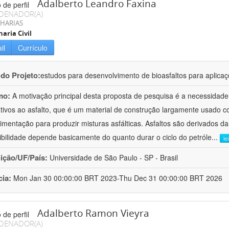
Adalberto Leandro Faxina
DENADOR(A)
HARIAS
aria Civil
il
Currículo
 do Projeto:
estudos para desenvolvimento de bioasfaltos para aplic
mo:
A motivação principal desta proposta de pesquisa é a necessidade
ativos ao asfalto, que é um material de construção largamente usado 
imentação para produzir misturas asfálticas. Asfaltos são derivados da
ibilidade depende basicamente do quanto durar o ciclo do petróle
...
le
uição/UF/País:
Universidade de São Paulo - SP - Brasil
cia:
Mon Jan 30 00:00:00 BRT 2023-Thu Dec 31 00:00:00 BRT 2026
Adalberto Ramon Vieyra
DENADOR(A)