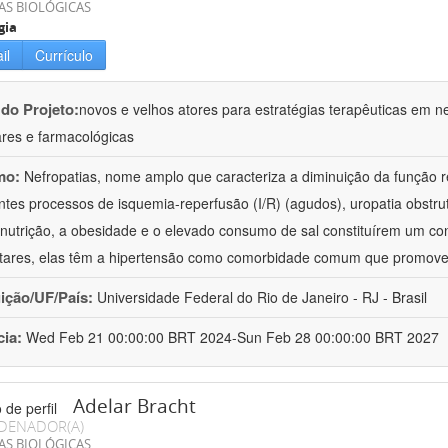
AS BIOLÓGICAS
gia
il
Currículo
 do Projeto:
novos e velhos atores para estratégias terapêuticas em nef
ares e farmacológicas
mo:
Nefropatias, nome amplo que caracteriza a diminuição da função r
ntes processos de isquemia-reperfusão (I/R) (agudos), uropatia obstrut
nutrição, a obesidade e o elevado consumo de sal constituírem um con
tares, elas têm a hipertensão como comorbidade comum que promov
uição/UF/País:
Universidade Federal do Rio de Janeiro - RJ - Brasil
cia:
Wed Feb 21 00:00:00 BRT 2024-Sun Feb 28 00:00:00 BRT 2027
Adelar Bracht
DENADOR(A)
AS BIOLÓGICAS