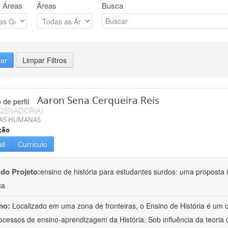
 Áreas
Áreas
Busca
rar
Limpar Filtros
Aaron Sena Cerqueira Reis
DENADOR(A)
IAS HUMANAS
ção
il
Currículo
 do Projeto:
ensino de história para estudantes surdos: uma proposta i
ca
mo:
Localizado em uma zona de fronteiras, o Ensino de História é um
ocessos de ensino-aprendizagem da História. Sob influência da teoria d