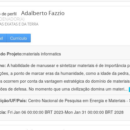
Adalberto Fazzio
DENADOR(A)
AS EXATAS E DA TERRA
il
Currículo
 do Projeto:
materials informatics
mo:
A habilidade de manusear e sintetizar materiais é de importância 
zações, a ponto de marcar eras da humanidade, como a idade da pedra, 
es ocorrem por conta da vantagem estratégica do domínio de materiais,
ções de defesa. No momento que uma civilização domina um materi
...
uição/UF/País:
Centro Nacional de Pesquisa em Energia e Materiais - S
cia:
Fri Jan 06 00:00:00 BRT 2023-Mon Jan 31 00:00:00 BRT 2028