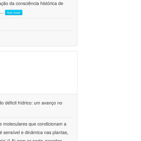
ão da consciência histórica de
...
leia mais
o déficit hídrico: um avanço no
s e moleculares que condicionam a
é sensível e dinâmica nas plantas,
cia' (LA) com os porta-enxertos