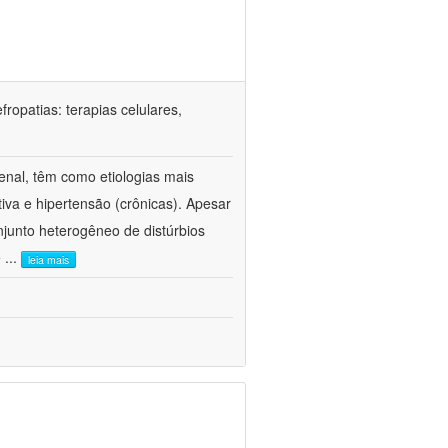
ropatias: terapias celulares,
enal, têm como etiologias mais
iva e hipertensão (crônicas). Apesar
junto heterogêneo de distúrbios
e
...
leia mais