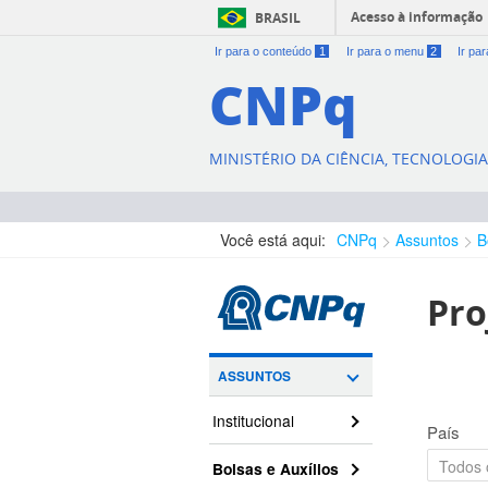
Acesso à informação
BRASIL
Ir para o conteúdo
1
Ir para o menu
2
Ir pa
CNPq
MINISTÉRIO DA CIÊNCIA, TECNOLOGI
Você está aqui:
CNPq
Assuntos
B
Pro
ASSUNTOS
Institucional
País
Bolsas e Auxílios