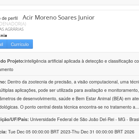
Acir Moreno Soares Junior
DENADOR(A)
AS AGRÁRIAS
cnia
il
Currículo
 do Projeto:
inteligência artificial aplicada à detecção e classificaçã
amento
mo:
Dentro da zootecnia de precisão, a visão computacional, uma técni
ltiplas aplicações, pode ser utilizada para avaliação e monitoramento, 
âmetros de desenvolvimento, saúde e Bem Estar Animal (BEA) em ate
ológicas. O ponto central desta técnica encontra-se no tratamento a
..
uição/UF/País:
Universidade Federal de São João Del-Rei - MG - Brasi
cia:
Tue Dec 05 00:00:00 BRT 2023-Thu Dec 31 00:00:00 BRT 2026