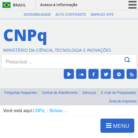
Acesso à informação
BRASIL
CORONAVÍRUS (COVID-19)
ACESSIBILIDADE
ALTO CONTRASTE
MAPA DO SITE
Participe
CNPq
Serviços
Legislação
MINISTÉRIO DA CIÊNCIA, TECNOLOGIA E INOVAÇÕES
Canais
Perguntas frequentes
Central de Atendimento
Serviços
E-mail do Pesquisador
Área de imprensa
Você está aqui:
CNPq
Bolsas e Auxílios Vigentes
Projetos de Pesquisa
MENU