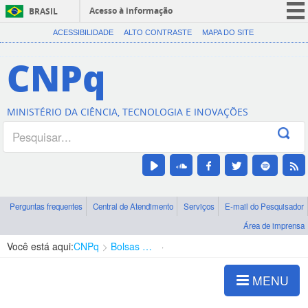
Acesso à informação
BRASIL
CORONAVÍRUS (COVID-19)
ACESSIBILIDADE
ALTO CONTRASTE
MAPA DO SITE
Participe
CNPq
Serviços
Legislação
MINISTÉRIO DA CIÊNCIA, TECNOLOGIA E INOVAÇÕES
Canais
Perguntas frequentes
Central de Atendimento
Serviços
E-mail do Pesquisador
Área de imprensa
Você está aqui:
CNPq
Bolsas e Auxílios Vigentes
Projetos de Pesquisa
MENU