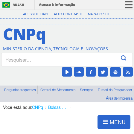
Acesso à informação
BRASIL
CORONAVÍRUS (COVID-19)
ACESSIBILIDADE
ALTO CONTRASTE
MAPA DO SITE
Participe
CNPq
Serviços
Legislação
MINISTÉRIO DA CIÊNCIA, TECNOLOGIA E INOVAÇÕES
Canais
Perguntas frequentes
Central de Atendimento
Serviços
E-mail do Pesquisador
Área de imprensa
Você está aqui:
CNPq
Bolsas e Auxílios Vigentes
Projetos de Pesquisa
MENU