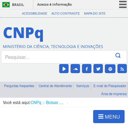
Acesso à informação
BRASIL
CORONAVÍRUS (COVID-19)
ACESSIBILIDADE
ALTO CONTRASTE
MAPA DO SITE
Participe
CNPq
Serviços
Legislação
MINISTÉRIO DA CIÊNCIA, TECNOLOGIA E INOVAÇÕES
Canais
Perguntas frequentes
Central de Atendimento
Serviços
E-mail do Pesquisador
Área de imprensa
Você está aqui:
CNPq
Bolsas e Auxílios Vigentes
Projetos de Pesquisa
MENU