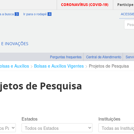
CORONAVÍRUS (COVID-19)
Participe
ra a busca
3
Ir para o rodapé
4
ACESSI
A E INOVAÇÕES
Perguntas frequentes
Central de Atendimento
Serv
olsas e Auxílios
Bolsas e Auxílios Vigentes
Projetos de Pesquisa
jetos de Pesquisa
Estados
Instituições