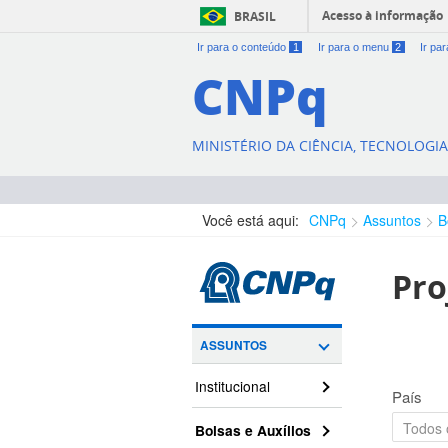
Acesso à informação
BRASIL
Ir para o conteúdo
1
Ir para o menu
2
Ir pa
CNPq
MINISTÉRIO DA CIÊNCIA, TECNOLOGI
Você está aqui:
CNPq
Assuntos
B
Pro
ASSUNTOS
Institucional
País
Bolsas e Auxílios