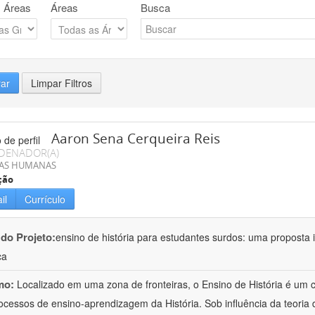
 Áreas
Áreas
Busca
rar
Limpar Filtros
Aaron Sena Cerqueira Reis
DENADOR(A)
IAS HUMANAS
ção
il
Currículo
 do Projeto:
ensino de história para estudantes surdos: uma proposta i
ca
mo:
Localizado em uma zona de fronteiras, o Ensino de História é um
ocessos de ensino-aprendizagem da História. Sob influência da teoria d