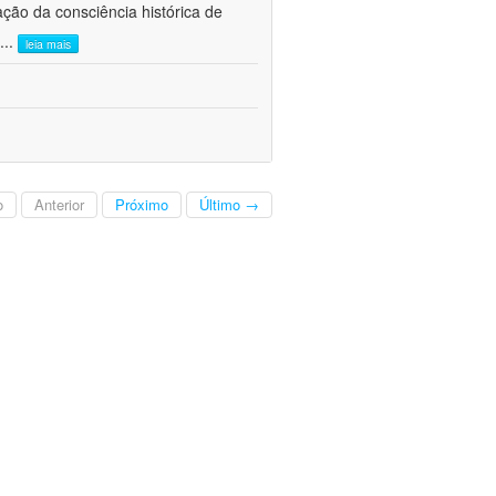
ão da consciência histórica de
...
leia mais
o
Anterior
Próximo
Último →