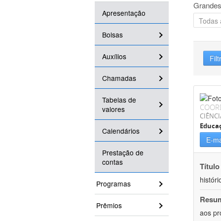
Grandes
Apresentação
Bolsas
Auxílios
Filt
Chamadas
Tabelas de
COOR
valores
CIÊNC
Educa
Calendários
E-ma
Prestação de
contas
Título
históri
Programas
Resu
Prêmios
aos pr