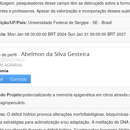
izagem, pesquisadores desse campo têm se debruçado sobre a formaç
ntes e professores. Apesar da valorização e incorporação desses sujei
uição/UF/País:
Universidade Federal de Sergipe - SE - Brasil
cia:
Mon Jan 08 00:00:00 BRT 2024-Sun Jan 31 00:00:00 BRT 2027
Abelmon da Silva Gesteira
DENADOR(A)
AS AGRÁRIAS
omia
il
Currículo
 do Projeto:
potencializando a memória epigenética em citros através d
o agropecuário.
mo:
O déficit hídrico provoca alterações morfofisiológicas, bioquímica
 a estratégias para aclimatização e/ou adaptação. A metilação do DNA 
o ser alterada durante o déficit hídrico. Combinações laranjeira 'Valên