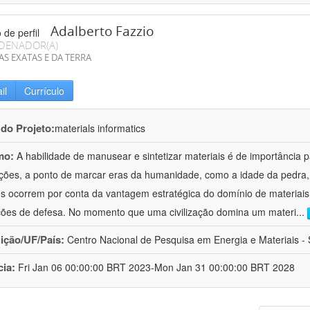
Adalberto Fazzio
DENADOR(A)
AS EXATAS E DA TERRA
il
Currículo
 do Projeto:
materials informatics
mo:
A habilidade de manusear e sintetizar materiais é de importância 
zações, a ponto de marcar eras da humanidade, como a idade da pedra, 
es ocorrem por conta da vantagem estratégica do domínio de materiais,
ções de defesa. No momento que uma civilização domina um materi
...
uição/UF/País:
Centro Nacional de Pesquisa em Energia e Materiais - S
cia:
Fri Jan 06 00:00:00 BRT 2023-Mon Jan 31 00:00:00 BRT 2028