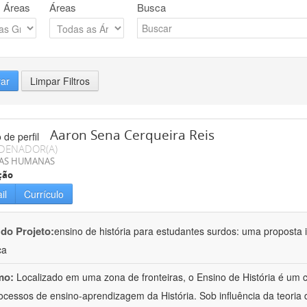
 Áreas
Áreas
Busca
rar
Limpar Filtros
Aaron Sena Cerqueira Reis
DENADOR(A)
IAS HUMANAS
ção
il
Currículo
 do Projeto:
ensino de história para estudantes surdos: uma proposta i
ca
mo:
Localizado em uma zona de fronteiras, o Ensino de História é um
ocessos de ensino-aprendizagem da História. Sob influência da teoria d