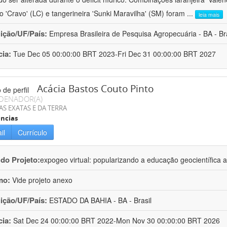
ro 'Cravo' (LC) e tangerineira 'Sunki Maravilha' (SM) foram
...
leia mais
uição/UF/País:
Empresa Brasileira de Pesquisa Agropecuária - BA - Bra
cia:
Tue Dec 05 00:00:00 BRT 2023-Fri Dec 31 00:00:00 BRT 2027
Acácia Bastos Couto Pinto
DENADOR(A)
AS EXATAS E DA TERRA
ncias
il
Currículo
 do Projeto:
expogeo virtual: popularizando a educação geocientífica a
mo:
Vide projeto anexo
uição/UF/País:
ESTADO DA BAHIA - BA - Brasil
cia:
Sat Dec 24 00:00:00 BRT 2022-Mon Nov 30 00:00:00 BRT 2026