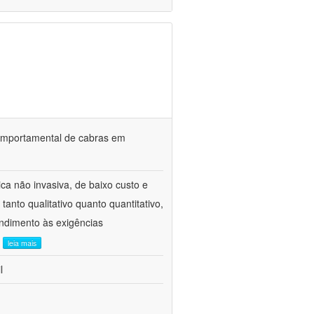
o comportamental de cabras em
ca não invasiva, de baixo custo e
tanto qualitativo quanto quantitativo,
ndimento às exigências
.
leia mais
l