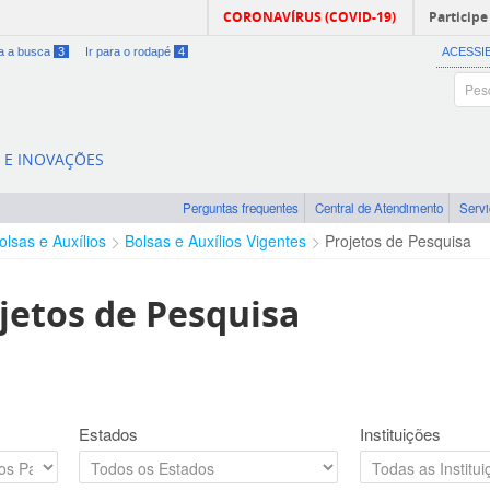
CORONAVÍRUS (COVID-19)
Participe
ra a busca
3
Ir para o rodapé
4
ACESSI
A E INOVAÇÕES
Perguntas frequentes
Central de Atendimento
Serv
olsas e Auxílios
Bolsas e Auxílios Vigentes
Projetos de Pesquisa
jetos de Pesquisa
Estados
Instituições