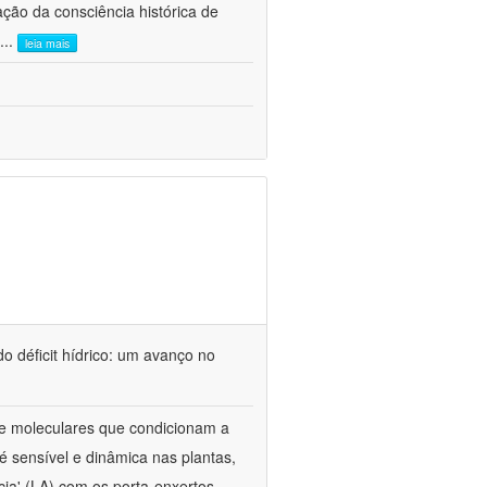
ão da consciência histórica de
...
leia mais
o déficit hídrico: um avanço no
s e moleculares que condicionam a
é sensível e dinâmica nas plantas,
cia' (LA) com os porta-enxertos