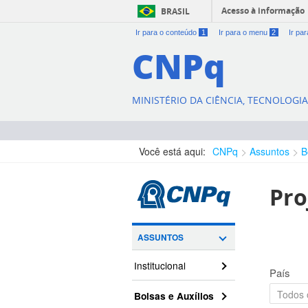
Acesso à informação
BRASIL
Ir para o conteúdo
1
Ir para o menu
2
Ir pa
CNPq
MINISTÉRIO DA CIÊNCIA, TECNOLOGI
Você está aqui:
CNPq
Assuntos
B
Pro
ASSUNTOS
Institucional
País
Bolsas e Auxílios