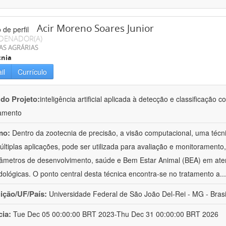
Acir Moreno Soares Junior
DENADOR(A)
AS AGRÁRIAS
cnia
il
Currículo
 do Projeto:
inteligência artificial aplicada à detecção e classificaçã
amento
mo:
Dentro da zootecnia de precisão, a visão computacional, uma técni
ltiplas aplicações, pode ser utilizada para avaliação e monitoramento, 
âmetros de desenvolvimento, saúde e Bem Estar Animal (BEA) em ate
ológicas. O ponto central desta técnica encontra-se no tratamento a
..
uição/UF/País:
Universidade Federal de São João Del-Rei - MG - Brasi
cia:
Tue Dec 05 00:00:00 BRT 2023-Thu Dec 31 00:00:00 BRT 2026