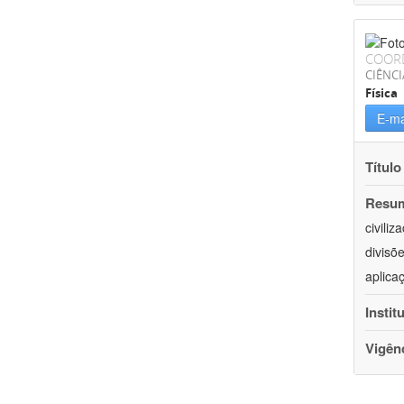
COOR
CIÊNCI
Física
E-ma
Título
Resu
civili
divisõ
aplica
Instit
Vigên