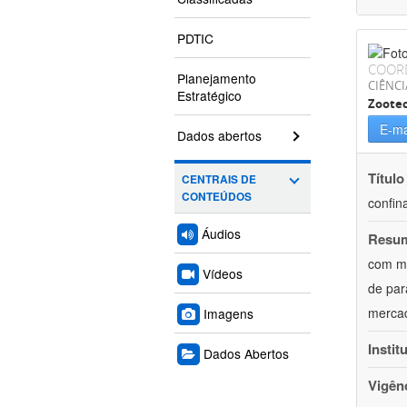
PDTIC
COOR
Planejamento
CIÊNCI
Estratégico
Zoote
E-ma
Dados abertos
Título
CENTRAIS DE
CONTEÚDOS
confin
Áudios
Resu
com mú
Vídeos
de par
mercad
Imagens
Instit
Dados Abertos
Vigên