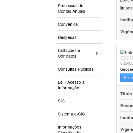
Processos de
limoei
Contas Anuais
Instit
Convênios
Vigên
Despesas
Licitações e
Contratos
COOR
CIÊNCI
Consultas Públicas
Geociê
E-ma
Lei - Acesso a
Informação
Título
SIC
Resu
Sistema e-SIC
Instit
Informações
Vigên
Classificadas