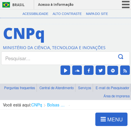
Acesso à informação
BRASIL
CORONAVÍRUS (COVID-19)
ACESSIBILIDADE
ALTO CONTRASTE
MAPA DO SITE
Participe
CNPq
Serviços
Legislação
MINISTÉRIO DA CIÊNCIA, TECNOLOGIA E INOVAÇÕES
Canais
Perguntas frequentes
Central de Atendimento
Serviços
E-mail do Pesquisador
Área de imprensa
Você está aqui:
CNPq
Bolsas e Auxílios Vigentes
Projetos de Pesquisa
MENU