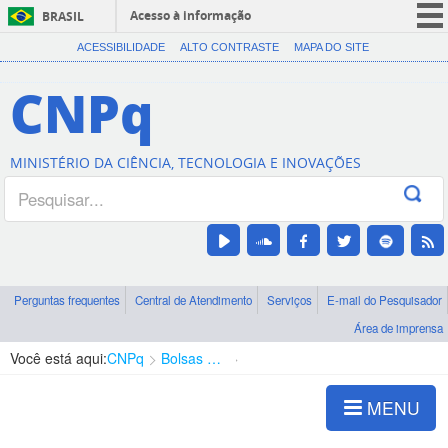
Acesso à informação
BRASIL
CORONAVÍRUS (COVID-19)
ACESSIBILIDADE
ALTO CONTRASTE
MAPA DO SITE
Participe
CNPq
Serviços
Legislação
MINISTÉRIO DA CIÊNCIA, TECNOLOGIA E INOVAÇÕES
Canais
Perguntas frequentes
Central de Atendimento
Serviços
E-mail do Pesquisador
Área de imprensa
Você está aqui:
CNPq
Bolsas e Auxílios Vigentes
Projetos de Pesquisa
MENU