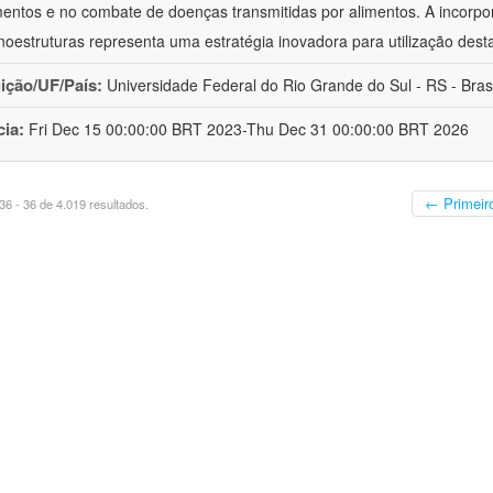
mentos e no combate de doenças transmitidas por alimentos. A incorpo
oestruturas representa uma estratégia inovadora para utilização dest
uição/UF/País:
Universidade Federal do Rio Grande do Sul - RS - Brasi
cia:
Fri Dec 15 00:00:00 BRT 2023-Thu Dec 31 00:00:00 BRT 2026
← Primeir
6 - 36 de 4.019 resultados.