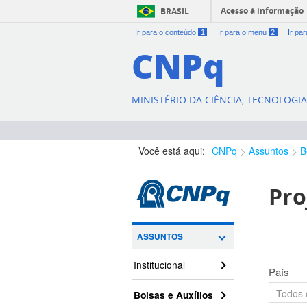
Acesso à informação
BRASIL
Ir para o conteúdo
1
Ir para o menu
2
Ir pa
CNPq
MINISTÉRIO DA CIÊNCIA, TECNOLOGI
Você está aqui:
CNPq
Assuntos
B
Pro
ASSUNTOS
Institucional
País
Bolsas e Auxílios