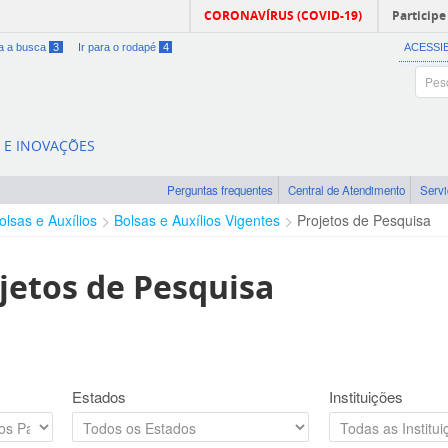
CORONAVÍRUS (COVID-19)
Participe
ra a busca
3
Ir para o rodapé
4
ACESSI
A E INOVAÇÕES
Perguntas frequentes
Central de Atendimento
Serv
olsas e Auxílios
Bolsas e Auxílios Vigentes
Projetos de Pesquisa
jetos de Pesquisa
Estados
Instituições