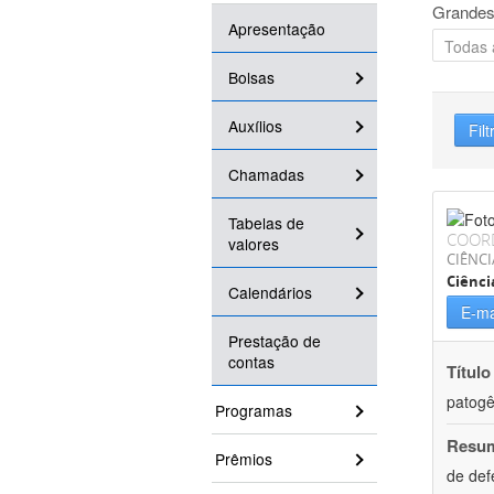
Grandes
Apresentação
Bolsas
Auxílios
Filt
Chamadas
Tabelas de
COOR
valores
CIÊNCI
Ciênci
Calendários
E-ma
Prestação de
contas
Título
patogê
Programas
Resu
Prêmios
de def