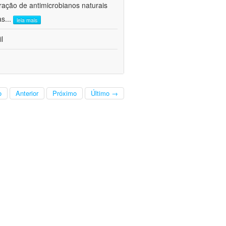
ração de antimicrobianos naturais
as
...
leia mais
l
o
Anterior
Próximo
Último →