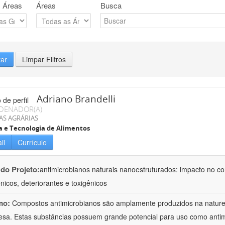
 Áreas
Áreas
Busca
rar
Limpar Filtros
Adriano Brandelli
DENADOR(A)
AS AGRÁRIAS
a e Tecnologia de Alimentos
il
Currículo
 do Projeto:
antimicrobianos naturais nanoestruturados: impacto no c
nicos, deteriorantes e toxigênicos
mo:
Compostos antimicrobianos são amplamente produzidos na natu
esa. Estas substâncias possuem grande potencial para uso como anti