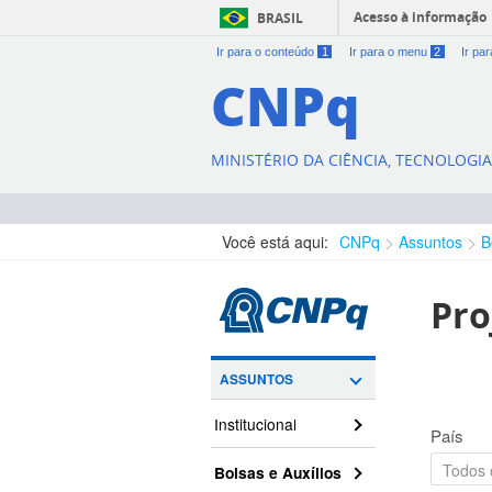
Acesso à informação
BRASIL
Ir para o conteúdo
1
Ir para o menu
2
Ir pa
CNPq
MINISTÉRIO DA CIÊNCIA, TECNOLOGI
Você está aqui:
CNPq
Assuntos
B
Pro
ASSUNTOS
Institucional
País
Bolsas e Auxílios