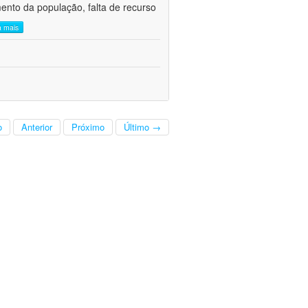
mento da população, falta de recurso
a mais
o
Anterior
Próximo
Último →