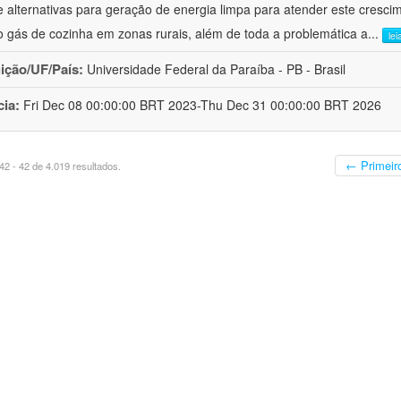
de alternativas para geração de energia limpa para atender este cresci
 gás de cozinha em zonas rurais, além de toda a problemática a
...
lei
uição/UF/País:
Universidade Federal da Paraíba - PB - Brasil
cia:
Fri Dec 08 00:00:00 BRT 2023-Thu Dec 31 00:00:00 BRT 2026
← Primeir
2 - 42 de 4.019 resultados.