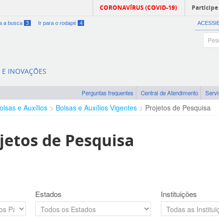
CORONAVÍRUS (COVID-19)
Participe
ra a busca
3
Ir para o rodapé
4
ACESSI
A E INOVAÇÕES
Perguntas frequentes
Central de Atendimento
Serv
olsas e Auxílios
Bolsas e Auxílios Vigentes
Projetos de Pesquisa
jetos de Pesquisa
Estados
Instituições