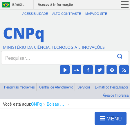
Acesso à informação
BRASIL
CORONAVÍRUS (COVID-19)
ACESSIBILIDADE
ALTO CONTRASTE
MAPA DO SITE
Participe
CNPq
Serviços
Legislação
MINISTÉRIO DA CIÊNCIA, TECNOLOGIA E INOVAÇÕES
Canais
Perguntas frequentes
Central de Atendimento
Serviços
E-mail do Pesquisador
Área de imprensa
Você está aqui:
CNPq
Bolsas e Auxílios Vigentes
Projetos de Pesquisa
MENU